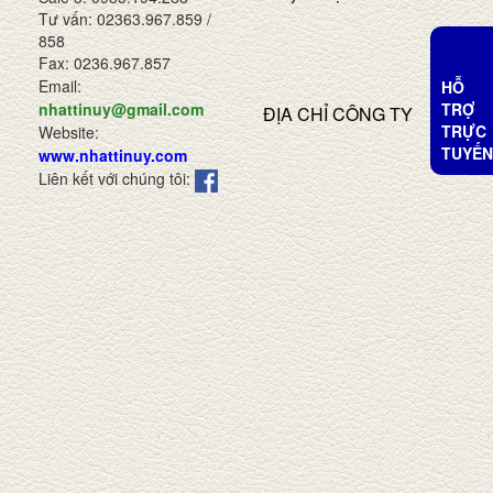
Tư vấn: 02363.967.859 /
858
Fax: 0236.967.857
Email:
HỖ
TRỢ
nhattinuy@gmail.com
ĐỊA CHỈ CÔNG TY
TRỰC
Website:
TUYẾN
www.nhattinuy.com
Liên kết với chúng tôi: