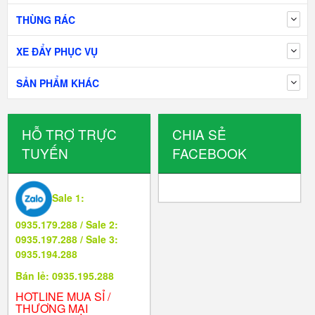
THÙNG RÁC
XE ĐẨY PHỤC VỤ
SẢN PHẨM KHÁC
HỖ TRỢ TRỰC
CHIA SẺ
TUYẾN
FACEBOOK
Sale 1:
0935.179.288 / Sale 2:
0935.197.288 / Sale 3:
0935.194.288
Bán lẻ: 0935.195.288
HOTLINE MUA SỈ /
THƯƠNG MẠI