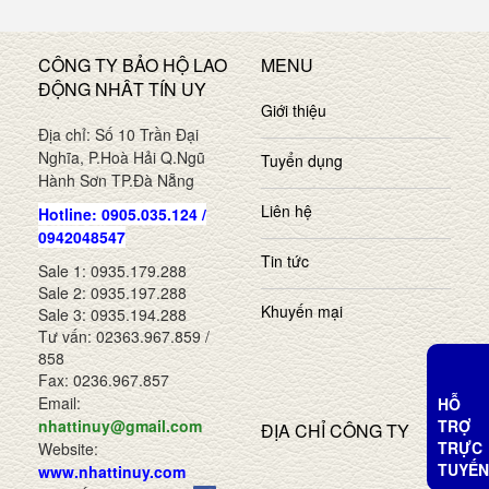
CÔNG TY BẢO HỘ LAO
MENU
ĐỘNG NHÂT TÍN UY
Giới thiệu
Địa chỉ: Số 10 Trần Đại
Nghĩa, P.Hoà Hải Q.Ngũ
Tuyển dụng
Hành Sơn TP.Đà Nẵng
Liên hệ
Hotline: 0905.035.124 /
0942048547
Tin tức
Sale 1: 0935.179.288
Sale 2: 0935.197.288
Khuyến mại
Sale 3: 0935.194.288
Tư vấn: 02363.967.859 /
858
Fax: 0236.967.857
Email:
HỖ
TRỢ
nhattinuy@gmail.com
ĐỊA CHỈ CÔNG TY
TRỰC
Website:
TUYẾN
www.nhattinuy.com