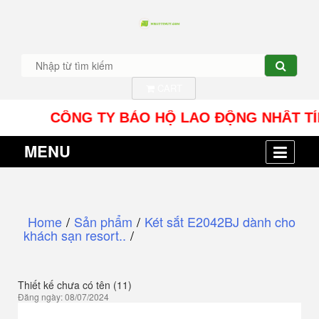
CART
CÔNG TY BẢO HỘ LAO ĐỘNG NHÂT TÍN UY - 
MENU
Home
/
Sản phẩm
/
Két sắt E2042BJ dành cho
khách sạn resort..
/
Thiết kế chưa có tên (11)
Đăng ngày: 08/07/2024