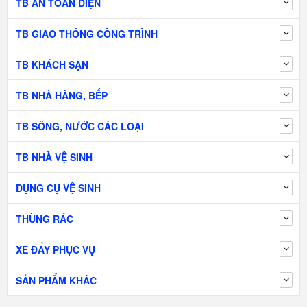
TB AN TOÀN ĐIỆN
TB GIAO THÔNG CÔNG TRÌNH
TB KHÁCH SẠN
TB NHÀ HÀNG, BẾP
TB SÔNG, NƯỚC CÁC LOẠI
TB NHÀ VỆ SINH
DỤNG CỤ VỆ SINH
THÙNG RÁC
XE ĐẨY PHỤC VỤ
SẢN PHẨM KHÁC