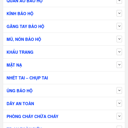
QUẦN ÁO BẢO HỘ
KÍNH BẢO HỘ
GĂNG TAY BẢO HỘ
MŨ, NÓN BẢO HỘ
KHẨU TRANG
MẶT NẠ
NHÉT TAI – CHỤP TAI
ỦNG BẢO HỘ
DÂY AN TOÀN
PHÒNG CHÁY CHỮA CHÁY