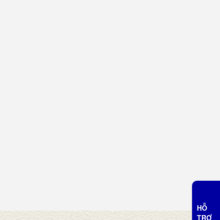
HỖ
TRỢ