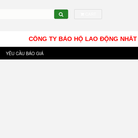
CART
CÔNG TY BẢO HỘ LAO ĐỘNG NHÂT TÍN UY - 
YÊU CẦU BÁO GIÁ