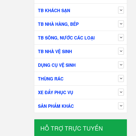
TB KHÁCH SẠN
TB NHÀ HÀNG, BẾP
TB SÔNG, NƯỚC CÁC LOẠI
TB NHÀ VỆ SINH
DỤNG CỤ VỆ SINH
THÙNG RÁC
XE ĐẨY PHỤC VỤ
SẢN PHẨM KHÁC
HỖ TRỢ TRỰC TUYẾN