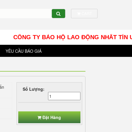
CART
CÔNG TY BẢO HỘ LAO ĐỘNG NHÂT TÍN UY - Địa
YÊU CẦU BÁO GIÁ
uẩn
Số Lượng:
Đặt Hàng