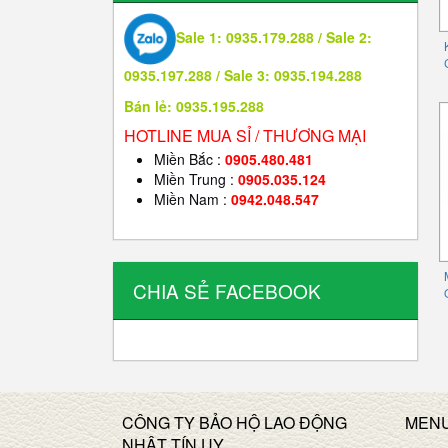
Sale 1: 0935.179.288 / Sale 2:
0935.197.288 / Sale 3: 0935.194.288
Bán lẻ: 0935.195.288
HOTLINE MUA SỈ / THƯƠNG MẠI
Miền Bắc :
0905.480.481
Miền Trung :
0905.035.124
Miền Nam :
0942.048.547
CHIA SẺ FACEBOOK
CÔNG TY BẢO HỘ LAO ĐỘNG
MEN
NHÂT TÍN UY