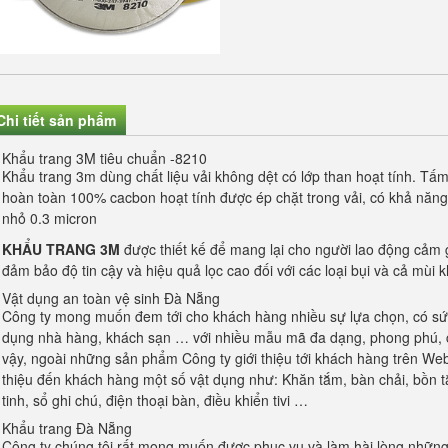
Chi tiết sản phẩm
Khẩu trang 3M tiêu chuẩn -8210
Khẩu trang 3m dùng chất liệu vải không dệt có lớp than hoạt tính. Tấm 
hoàn toàn 100% cacbon hoạt tính được ép chặt trong vải, có khả năng l
nhỏ 0.3 micron
KHẨU TRANG 3M
được thiết kế để mang lại cho người lao động cảm g
đảm bảo độ tin cậy và hiệu quả lọc cao đối với các loại bụi và cả mùi k
Vật dụng an toàn vệ sinh Đà Nẵng
Công ty mong muốn đem tới cho khách hàng nhiều sự lựa chọn, có sức
dụng nhà hàng, khách sạn … với nhiều mẫu mã đa dạng, phong phú, có
vậy, ngoài những sản phẩm Công ty giới thiệu tới khách hàng trên Webs
thiệu đến khách hàng một số vật dụng như: Khăn tắm, bàn chải, bồn tắ
tinh, sổ ghi chú, điện thoại bàn, điều khiển tivi …
Khẩu trang Đà Nẵng
Công ty chúng tôi rất mong muốn được phục vụ và làm hài lòng những