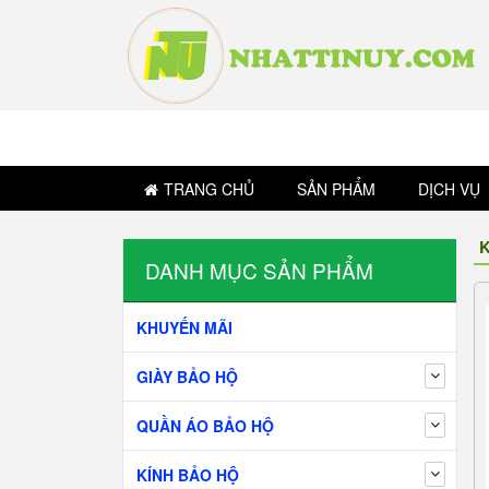
TRANG CHỦ
SẢN PHẨM
DỊCH VỤ
K
DANH MỤC SẢN PHẨM
KHUYẾN MÃI
GIÀY BẢO HỘ
QUẦN ÁO BẢO HỘ
KÍNH BẢO HỘ