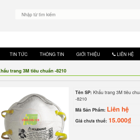
TIN TỨC
THÔNG TIN
GIỚI THIỆU
LIÊN HỆ
hẩu trang 3M tiêu chuẩn -8210
Tên SP:
Khẩu trang 3M tiêu ch
-8210
Liên hệ
Mã Sản Phẩm:
15.000₫
Giá chưa thuế: