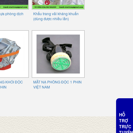
hựa phòng dịch
Khẩu trang vải kháng khuẩn
(dùng được nhiều lần)
NG KHÓI ĐỘC
MẶT NẠ PHÒNG ĐỘC 1 PHIN
PHIN
VIỆT NAM
HỖ
TRỢ
TRỰC
TUYẾN