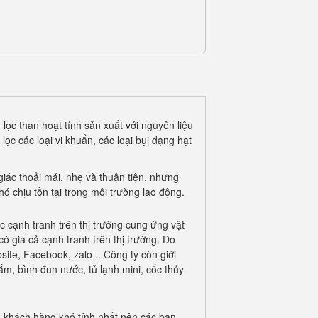
lọc than hoạt tính sản xuất với nguyên liệu
ọc các loại vi khuẩn, các loại bụi dạng hạt
iác thoải mái, nhẹ và thuận tiện, nhưng
hó chịu tồn tại trong môi trường lao động.
 cạnh tranh trên thị trường cung ứng vật
 giá cả cạnh tranh trên thị trường. Do
ite, Facebook, zalo .. Công ty còn giới
m, bình đun nước, tủ lạnh mini, cốc thủy
 khách hàng khó tính nhất nên các bạn