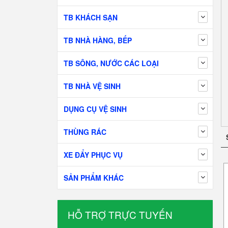
TB KHÁCH SẠN
TB NHÀ HÀNG, BẾP
TB SÔNG, NƯỚC CÁC LOẠI
TB NHÀ VỆ SINH
DỤNG CỤ VỆ SINH
THÙNG RÁC
XE ĐẨY PHỤC VỤ
SẢN PHẨM KHÁC
HỖ TRỢ TRỰC TUYẾN