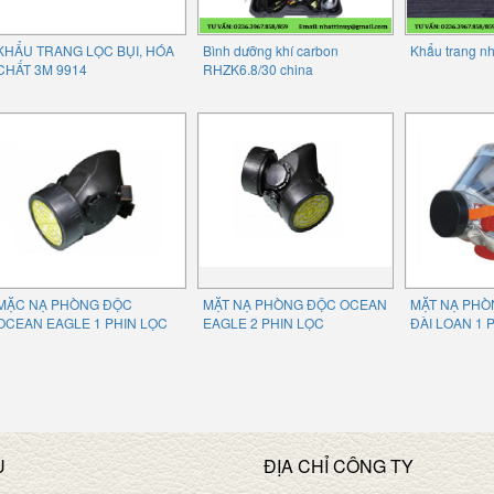
KHẨU TRANG LỌC BỤI, HÓA
Bình dưỡng khí carbon
Khẩu trang n
CHẤT 3M 9914
RHZK6.8/30 china
MẶC NẠ PHÒNG ĐỘC
MẶT NẠ PHÒNG ĐỘC OCEAN
MẶT NẠ PHÒ
OCEAN EAGLE 1 PHIN LỌC
EAGLE 2 PHIN LỌC
ĐÀI LOAN 1 
U
ĐỊA CHỈ CÔNG TY