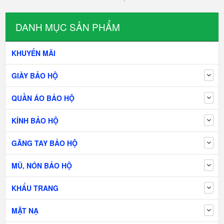
DANH MỤC SẢN PHẨM
KHUYẾN MÃI
GIÀY BẢO HỘ
QUẦN ÁO BẢO HỘ
KÍNH BẢO HỘ
GĂNG TAY BẢO HỘ
MŨ, NÓN BẢO HỘ
KHẨU TRANG
MẶT NẠ