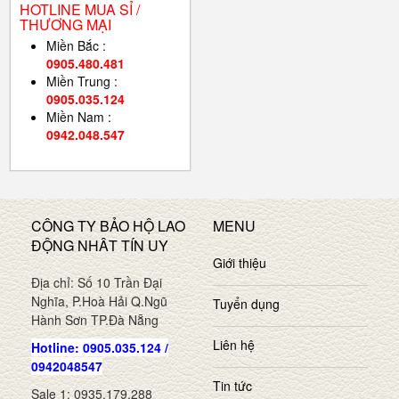
HOTLINE MUA SỈ /
THƯƠNG MẠI
Miền Bắc :
0905.480.481
Miền Trung :
0905.035.124
Miền Nam :
0942.048.547
CÔNG TY BẢO HỘ LAO
MENU
ĐỘNG NHÂT TÍN UY
Giới thiệu
Địa chỉ: Số 10 Trần Đại
Nghĩa, P.Hoà Hải Q.Ngũ
Tuyển dụng
Hành Sơn TP.Đà Nẵng
Liên hệ
Hotline: 0905.035.124 /
0942048547
Tin tức
Sale 1: 0935.179.288