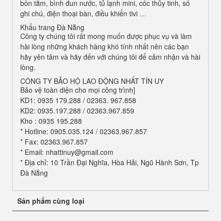
bồn tắm, bình đun nước, tủ lạnh mini, cốc thủy tinh, sổ
ghi chú, điện thoại bàn, điều khiển tivi …
Khẩu trang Đà Nẵng
Công ty chúng tôi rất mong muốn được phục vụ và làm
hài lòng những khách hàng khó tính nhất nên các bạn
hãy yên tâm và hãy đến với chúng tôi để cảm nhận và hài
lòng.
CÔNG TY BẢO HỘ LAO ĐỘNG NHẤT TÍN UY
Bảo vệ toàn diện cho mọi công trình]
KD1: 0935 179.288 / 02363. 967.858
KD2: 0935.197.288 / 02363.967.859
Kho : 0935 195.288
* Hotline: 0905.035.124 / 02363.967.857
* Fax: 02363.967.857
* Email: nhattinuy@gmail.com
* Địa chỉ: 10 Trần Đại Nghĩa, Hòa Hải, Ngũ Hành Sơn, Tp
Đà Nẵng
Sản phẩm cùng loại