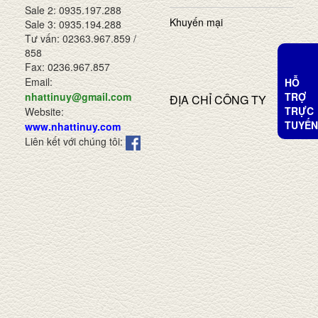
Sale 2: 0935.197.288
Khuyến mại
Sale 3: 0935.194.288
Tư vấn: 02363.967.859 /
858
Fax: 0236.967.857
Email:
HỖ
TRỢ
nhattinuy@gmail.com
ĐỊA CHỈ CÔNG TY
TRỰC
Website:
TUYẾN
www.nhattinuy.com
Liên kết với chúng tôi: