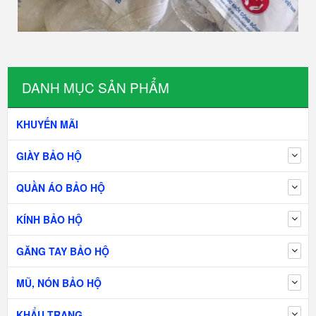
DANH MỤC SẢN PHẨM
KHUYẾN MÃI
GIÀY BẢO HỘ
QUẦN ÁO BẢO HỘ
KÍNH BẢO HỘ
GĂNG TAY BẢO HỘ
MŨ, NÓN BẢO HỘ
KHẨU TRANG