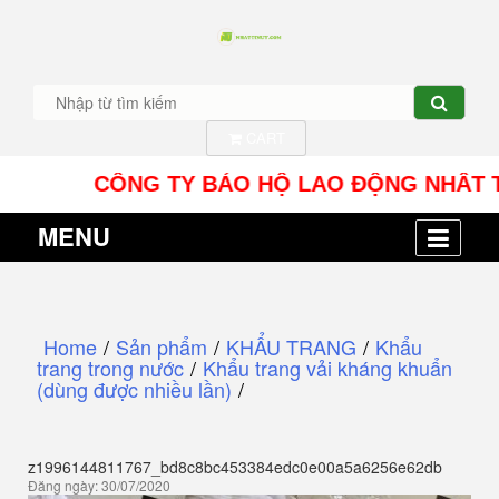
CART
CÔNG TY BẢO HỘ LAO ĐỘNG NHÂT TÍN UY - 
MENU
Home
/
Sản phẩm
/
KHẨU TRANG
/
Khẩu
trang trong nước
/
Khẩu trang vải kháng khuẩn
(dùng được nhiều lần)
/
z1996144811767_bd8c8bc453384edc0e00a5a6256e62db
Đăng ngày: 30/07/2020