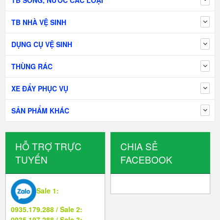
TB SÔNG, NƯỚC CÁC LOẠI
TB NHÀ VỆ SINH
DỤNG CỤ VỆ SINH
THÙNG RÁC
XE ĐẨY PHỤC VỤ
SẢN PHẨM KHÁC
HỖ TRỢ TRỰC
CHIA SẺ
TUYẾN
FACEBOOK
Sale 1:
0935.179.288 / Sale 2:
0935.197.288 / Sale 3: