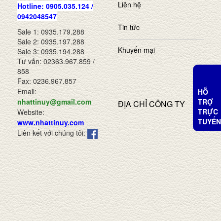
Liên hệ
Hotline: 0905.035.124 /
0942048547
Tin tức
Sale 1: 0935.179.288
Sale 2: 0935.197.288
Khuyến mại
Sale 3: 0935.194.288
Tư vấn: 02363.967.859 /
858
Fax: 0236.967.857
Email:
HỖ
TRỢ
nhattinuy@gmail.com
ĐỊA CHỈ CÔNG TY
TRỰC
Website:
TUYẾN
www.nhattinuy.com
Liên kết với chúng tôi: