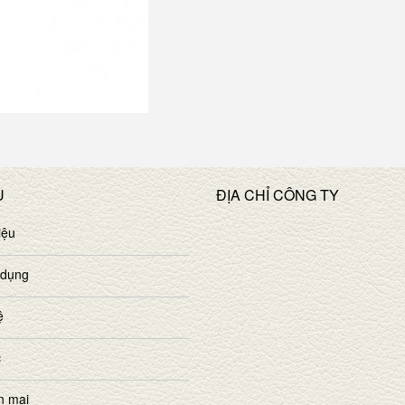
U
ĐỊA CHỈ CÔNG TY
iệu
 dụng
ệ
c
n mại