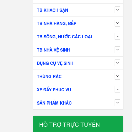
TB KHÁCH SẠN
TB NHÀ HÀNG, BẾP
TB SÔNG, NƯỚC CÁC LOẠI
TB NHÀ VỆ SINH
DỤNG CỤ VỆ SINH
THÙNG RÁC
XE ĐẨY PHỤC VỤ
SẢN PHẨM KHÁC
HỖ TRỢ TRỰC TUYẾN