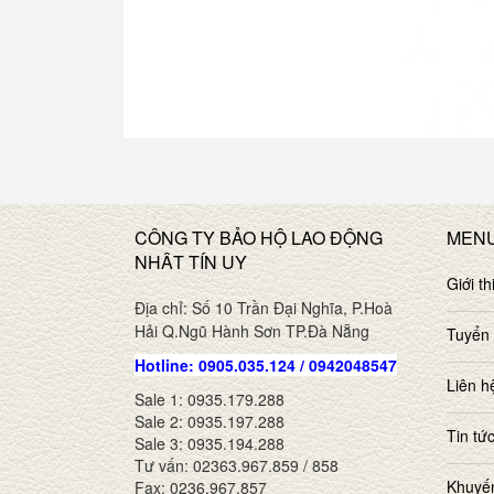
CÔNG TY BẢO HỘ LAO ĐỘNG
MEN
NHÂT TÍN UY
Giới th
Địa chỉ: Số 10 Trần Đại Nghĩa, P.Hoà
Hải Q.Ngũ Hành Sơn TP.Đà Nẵng
Tuyển
Hotline: 0905.035.124 / 0942048547
Liên h
Sale 1: 0935.179.288
Sale 2: 0935.197.288
Tin tứ
Sale 3: 0935.194.288
Tư vấn: 02363.967.859 / 858
Khuyế
Fax: 0236.967.857