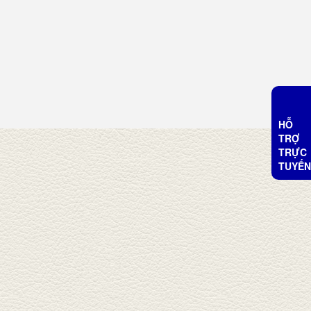
HỖ
TRỢ
TRỰC
TUYẾN