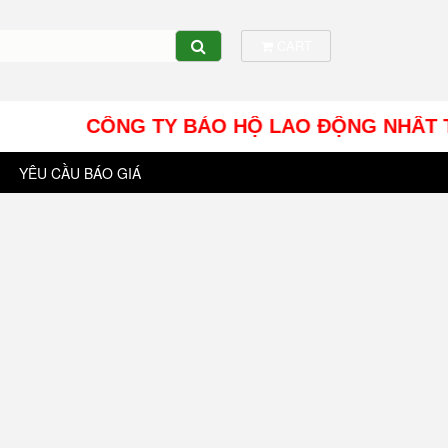
CART
CÔNG TY BẢO HỘ LAO ĐỘNG NHÂT TÍN UY - 
YÊU CẦU BÁO GIÁ