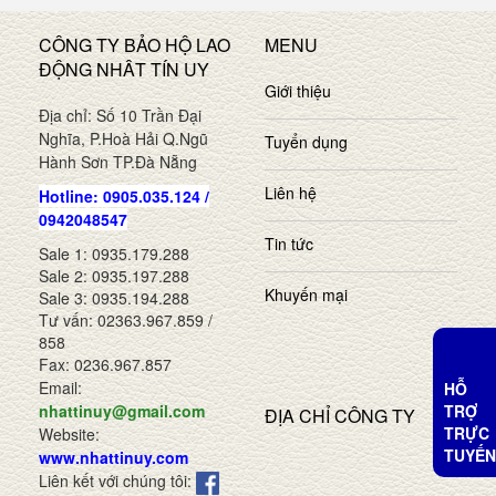
CÔNG TY BẢO HỘ LAO
MENU
ĐỘNG NHÂT TÍN UY
Giới thiệu
Địa chỉ: Số 10 Trần Đại
Nghĩa, P.Hoà Hải Q.Ngũ
Tuyển dụng
Hành Sơn TP.Đà Nẵng
Liên hệ
Hotline: 0905.035.124 /
0942048547
Tin tức
Sale 1: 0935.179.288
Sale 2: 0935.197.288
Khuyến mại
Sale 3: 0935.194.288
Tư vấn: 02363.967.859 /
858
Fax: 0236.967.857
Email:
HỖ
TRỢ
nhattinuy@gmail.com
ĐỊA CHỈ CÔNG TY
TRỰC
Website:
TUYẾN
www.nhattinuy.com
Liên kết với chúng tôi: