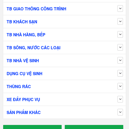
TB GIAO THÔNG CÔNG TRÌNH
TB KHÁCH SẠN
TB NHÀ HÀNG, BẾP
TB SÔNG, NƯỚC CÁC LOẠI
TB NHÀ VỆ SINH
DỤNG CỤ VỆ SINH
THÙNG RÁC
XE ĐẨY PHỤC VỤ
SẢN PHẨM KHÁC