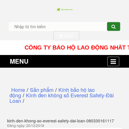
CART
CÔNG TY BẢO HỘ LAO ĐỘNG NHÂT TÍN UY -
MENU
Home
/
Sản phẩm
/
Kính bảo hộ lao
động
/
Kính đen không số Everest Safety-Đài
Loan
/
kinh-den-khong-so-everest-safety-dai-loan-080330161117
Đăng ngày: 20/12/2018