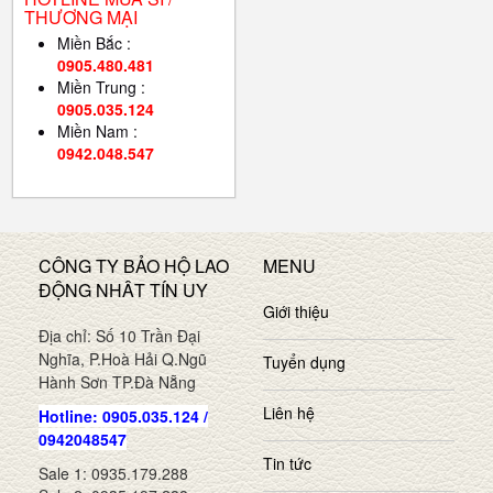
THƯƠNG MẠI
Miền Bắc :
0905.480.481
Miền Trung :
0905.035.124
Miền Nam :
0942.048.547
CÔNG TY BẢO HỘ LAO
MENU
ĐỘNG NHÂT TÍN UY
Giới thiệu
Địa chỉ: Số 10 Trần Đại
Nghĩa, P.Hoà Hải Q.Ngũ
Tuyển dụng
Hành Sơn TP.Đà Nẵng
Liên hệ
Hotline: 0905.035.124 /
0942048547
Tin tức
Sale 1: 0935.179.288