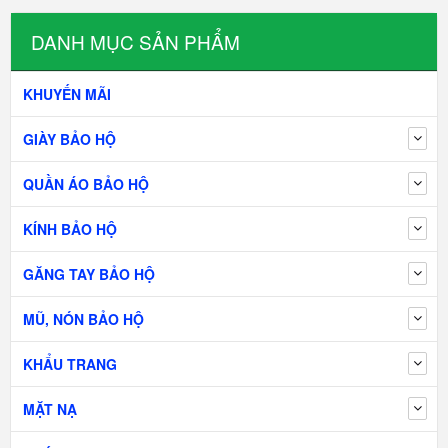
DANH MỤC SẢN PHẨM
KHUYẾN MÃI
GIÀY BẢO HỘ
QUẦN ÁO BẢO HỘ
KÍNH BẢO HỘ
GĂNG TAY BẢO HỘ
MŨ, NÓN BẢO HỘ
KHẨU TRANG
MẶT NẠ