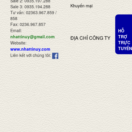
Sale 2: 0935.197.288
Khuyến mại
Sale 3: 0935.194.288
Tư vấn: 02363.967.859 /
858
Fax: 0236.967.857
Email:
HỖ
TRỢ
nhattinuy@gmail.com
ĐỊA CHỈ CÔNG TY
TRỰC
Website:
TUYẾN
www.nhattinuy.com
Liên kết với chúng tôi: