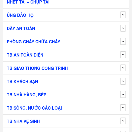
NHÉT TAI – CHỤP TAI
ỦNG BẢO HỘ
DÂY AN TOÀN
PHÒNG CHÁY CHỮA CHÁY
TB AN TOÀN ĐIỆN
TB GIAO THÔNG CÔNG TRÌNH
TB KHÁCH SẠN
TB NHÀ HÀNG, BẾP
TB SÔNG, NƯỚC CÁC LOẠI
TB NHÀ VỆ SINH