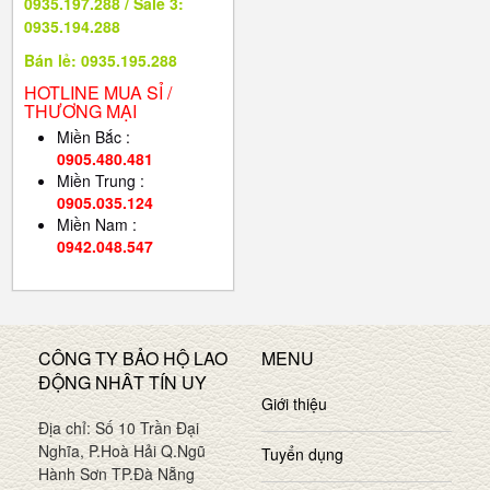
0935.197.288 / Sale 3:
0935.194.288
Bán lẻ: 0935.195.288
HOTLINE MUA SỈ /
THƯƠNG MẠI
Miền Bắc :
0905.480.481
Miền Trung :
0905.035.124
Miền Nam :
0942.048.547
CÔNG TY BẢO HỘ LAO
MENU
ĐỘNG NHÂT TÍN UY
Giới thiệu
Địa chỉ: Số 10 Trần Đại
Nghĩa, P.Hoà Hải Q.Ngũ
Tuyển dụng
Hành Sơn TP.Đà Nẵng