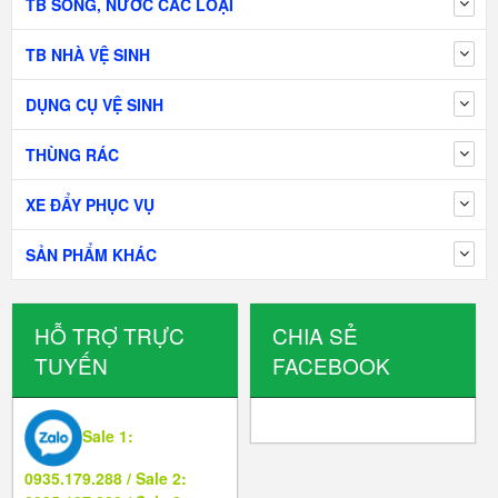
TB SÔNG, NƯỚC CÁC LOẠI
TB NHÀ VỆ SINH
DỤNG CỤ VỆ SINH
THÙNG RÁC
XE ĐẨY PHỤC VỤ
SẢN PHẨM KHÁC
HỖ TRỢ TRỰC
CHIA SẺ
TUYẾN
FACEBOOK
Sale 1:
0935.179.288 / Sale 2: