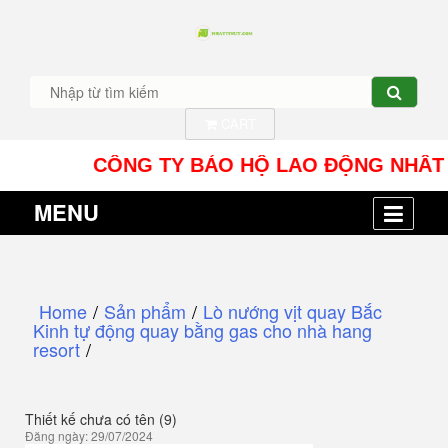
CART
CÔNG TY BẢO HỘ LAO ĐỘNG NHÂT TÍN UY 
MENU
Home
/
Sản phẩm
/
Lò nướng vịt quay Bắc
Kinh tự động quay bằng gas cho nhà hang
resort
/
Thiết kế chưa có tên (9)
Đăng ngày: 29/07/2024