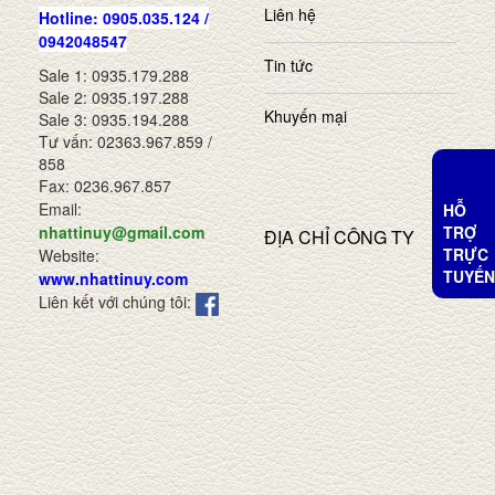
Liên hệ
Hotline: 0905.035.124 /
0942048547
Tin tức
Sale 1: 0935.179.288
Sale 2: 0935.197.288
Khuyến mại
Sale 3: 0935.194.288
Tư vấn: 02363.967.859 /
858
Fax: 0236.967.857
Email:
HỖ
TRỢ
nhattinuy@gmail.com
ĐỊA CHỈ CÔNG TY
TRỰC
Website:
TUYẾN
www.nhattinuy.com
Liên kết với chúng tôi: