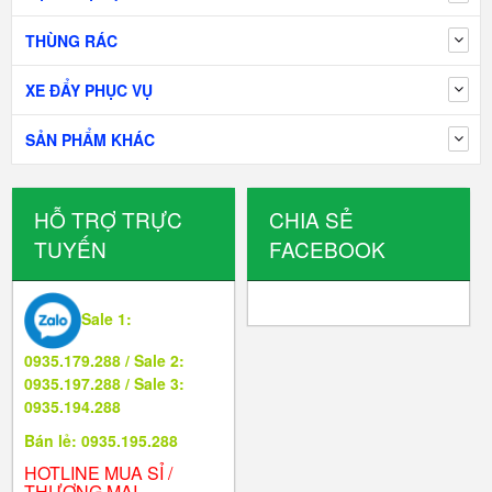
THÙNG RÁC
XE ĐẨY PHỤC VỤ
SẢN PHẨM KHÁC
HỖ TRỢ TRỰC
CHIA SẺ
TUYẾN
FACEBOOK
Sale 1:
0935.179.288 / Sale 2:
0935.197.288 / Sale 3:
0935.194.288
Bán lẻ: 0935.195.288
HOTLINE MUA SỈ /
THƯƠNG MẠI