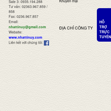
Khuyến mại
Sale 3: 0935.194.288
Tư vấn: 02363.967.859 /
858
Fax: 0236.967.857
Email:
HỖ
TRỢ
nhattinuy@gmail.com
ĐỊA CHỈ CÔNG TY
TRỰC
Website:
TUYẾN
www.nhattinuy.com
Liên kết với chúng tôi: