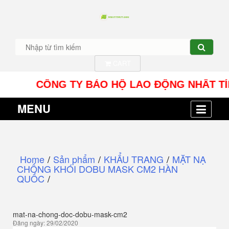
CART
CÔNG TY BẢO HỘ LAO ĐỘNG NHÂT TÍN UY - 
MENU
Home
/
Sản phẩm
/
KHẨU TRANG
/
MẶT NẠ
CHỐNG KHÓI DOBU MASK CM2 HÀN
QUỐC
/
mat-na-chong-doc-dobu-mask-cm2
Đăng ngày: 29/02/2020