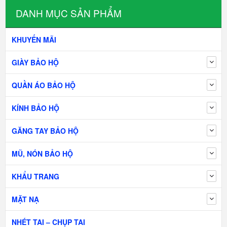
DANH MỤC SẢN PHẨM
KHUYẾN MÃI
GIÀY BẢO HỘ
QUẦN ÁO BẢO HỘ
KÍNH BẢO HỘ
GĂNG TAY BẢO HỘ
MŨ, NÓN BẢO HỘ
KHẨU TRANG
MẶT NẠ
NHÉT TAI – CHỤP TAI