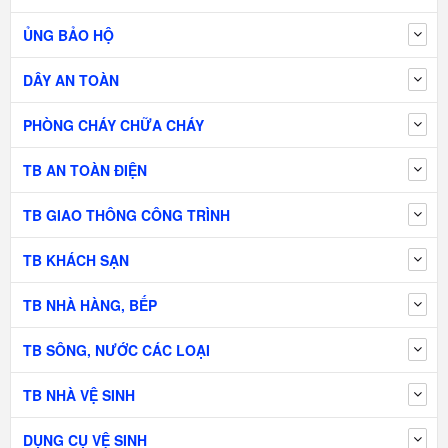
ỦNG BẢO HỘ
DÂY AN TOÀN
PHÒNG CHÁY CHỮA CHÁY
TB AN TOÀN ĐIỆN
TB GIAO THÔNG CÔNG TRÌNH
TB KHÁCH SẠN
TB NHÀ HÀNG, BẾP
TB SÔNG, NƯỚC CÁC LOẠI
TB NHÀ VỆ SINH
DỤNG CỤ VỆ SINH