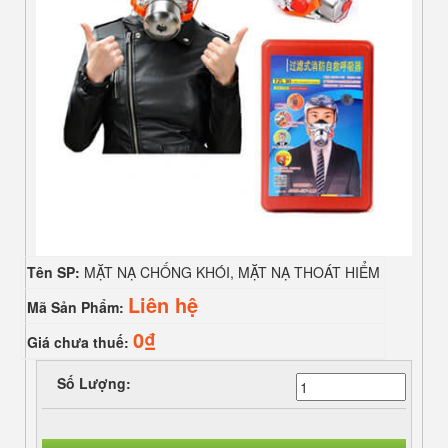
Tên SP:
MẶT NẠ CHỐNG KHÓI, MẶT NẠ THOÁT HIỂM
Liên hệ
Mã Sản Phẩm:
0₫
Giá chưa thuế:
Số Lượng: