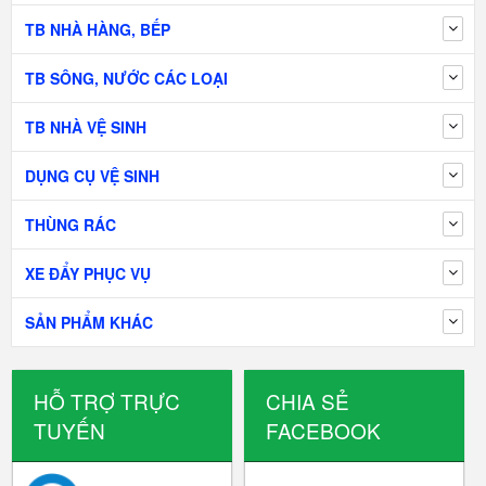
TB NHÀ HÀNG, BẾP
TB SÔNG, NƯỚC CÁC LOẠI
TB NHÀ VỆ SINH
DỤNG CỤ VỆ SINH
THÙNG RÁC
XE ĐẨY PHỤC VỤ
SẢN PHẨM KHÁC
HỖ TRỢ TRỰC
CHIA SẺ
TUYẾN
FACEBOOK