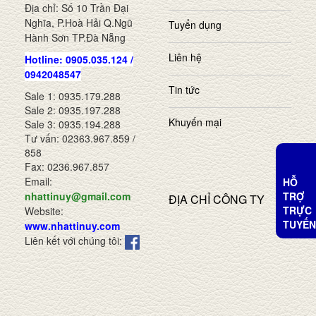
Địa chỉ: Số 10 Trần Đại
Nghĩa, P.Hoà Hải Q.Ngũ
Tuyển dụng
Hành Sơn TP.Đà Nẵng
Liên hệ
Hotline: 0905.035.124 /
0942048547
Tin tức
Sale 1: 0935.179.288
Sale 2: 0935.197.288
Khuyến mại
Sale 3: 0935.194.288
Tư vấn: 02363.967.859 /
858
Fax: 0236.967.857
Email:
HỖ
TRỢ
nhattinuy@gmail.com
ĐỊA CHỈ CÔNG TY
TRỰC
Website:
TUYẾN
www.nhattinuy.com
Liên kết với chúng tôi: