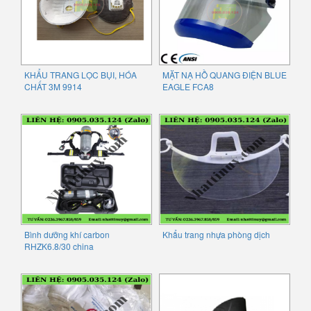
KHẨU TRANG LỌC BỤI, HÓA
MẶT NẠ HỒ QUANG ĐIỆN BLUE
CHẤT 3M 9914
EAGLE FCA8
Bình dưỡng khí carbon
Khẩu trang nhựa phòng dịch
RHZK6.8/30 china