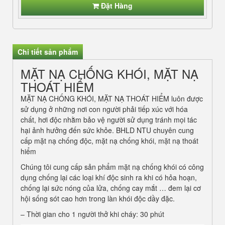
Đặt Hàng
Chi tiết sản phẩm
MẶT NẠ CHỐNG KHÓI, MẶT NẠ
THOÁT HIỂM
MẶT NẠ CHỐNG KHÓI, MẶT NẠ THOÁT HIỂM luôn được
sử dụng ở những nơi con người phải tiếp xúc với hóa
chất, hơi độc nhằm bảo vệ người sử dụng tránh mọi tác
hại ảnh hưởng đến sức khỏe. BHLD NTU chuyên cung
cấp mặt nạ chống độc, mặt nạ chống khói, mặt nạ thoát
hiểm
Chúng tôi cung cấp sản phẩm mặt nạ chống khói có công
dụng chống lại các loại khí độc sinh ra khi có hỏa hoạn,
chống lại sức nóng của lửa, chống cay mắt … đem lại cơ
hội sống sót cao hơn trong làn khói độc dầy đặc.
– Thời gian cho 1 người thở khi cháy: 30 phút