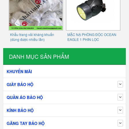
Khẩu trang vải kháng khuẩn
MẶC NẠ PHÒNG ĐỘC OCEAN
(dùng được nhiều lần)
EAGLE 1 PHIN LỌC
DANH MỤC SẢN PHẨM
KHUYẾN MÃI
GIÀY BẢO HỘ
QUẦN ÁO BẢO HỘ
KÍNH BẢO HỘ
GĂNG TAY BẢO HỘ