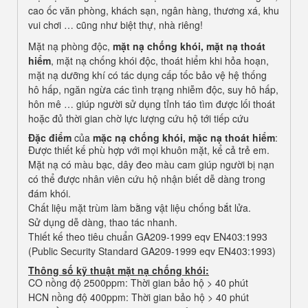
cao ốc văn phòng, khách sạn, ngân hàng, thương xá, khu
vui chơi … cũng như biệt thự, nhà riêng!
Mặt nạ phòng độc,
mặt nạ chống khói, mặt nạ thoát
hiểm
, mặt nạ chống khói độc, thoát hiểm khi hỏa hoạn,
mặt nạ dưỡng khí có tác dụng cấp tốc bảo vệ hệ thống
hô hấp, ngăn ngừa các tình trạng nhiễm độc, suy hô hấp,
hôn mê … giúp người sử dụng tỉnh táo tìm được lối thoát
hoặc đủ thời gian chờ lực lượng cứu hộ tới tiếp cứu
Đặc điểm
của
mặc nạ chống khói, mặc nạ thoát hiểm
:
Được thiết kế phù hợp với mọi khuôn mặt, kể cả trẻ em.
Mặt nạ có màu bạc, dây đeo màu cam giúp người bị nạn
có thể được nhân viên cứu hộ nhận biết dễ dàng trong
đám khói.
Chất liệu mặt trùm làm bằng vật liệu chống bắt lửa.
Sử dụng dễ dàng, thao tác nhanh.
Thiết kế theo tiêu chuẩn GA209-1999 eqv EN403:1993
(Public Security Standard GA209-1999 eqv EN403:1993)
Thông số kỹ thuật mặt nạ chống khói:
CO nồng độ 2500ppm: Thời gian bảo hộ > 40 phút
HCN nồng độ 400ppm: Thời gian bảo hộ > 40 phút