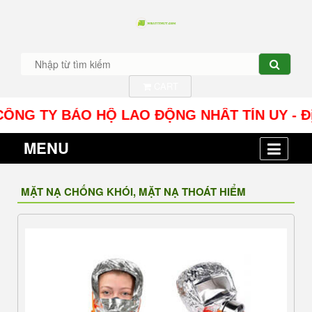
CART
 TY BẢO HỘ LAO ĐỘNG NHÂT TÍN UY - Địa chỉ: S
MENU
MẶT NẠ CHỐNG KHÓI, MẶT NẠ THOÁT HIỂM