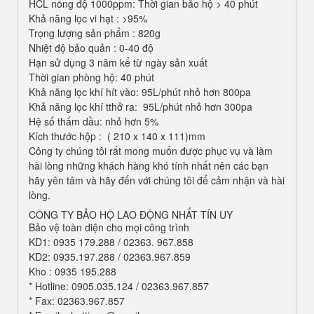
HCL nồng độ 1000ppm: Thời gian bảo hộ > 40 phút
Khả năng lọc vi hạt : >95%
Trọng lượng sản phẩm : 820g
Nhiệt độ bảo quản : 0-40 độ
Hạn sử dụng 3 năm kể từ ngày sản xuất
Thời gian phòng hộ: 40 phút
Khả năng lọc khí hít vào: 95L/phút nhỏ hơn 800pa
Khả năng lọc khí tthở ra: 95L/phút nhỏ hơn 300pa
Hệ số thấm dầu: nhỏ hơn 5%
Kích thước hộp : ( 210 x 140 x 111)mm
Công ty chúng tôi rất mong muốn được phục vụ và làm
hài lòng những khách hàng khó tính nhất nên các bạn
hãy yên tâm và hãy đến với chúng tôi để cảm nhận và hài
lòng.
CÔNG TY BẢO HỘ LAO ĐỘNG NHẤT TÍN UY
Bảo vệ toàn diện cho mọi công trình
KD1: 0935 179.288 / 02363. 967.858
KD2: 0935.197.288 / 02363.967.859
Kho : 0935 195.288
* Hotline: 0905.035.124 / 02363.967.857
* Fax: 02363.967.857