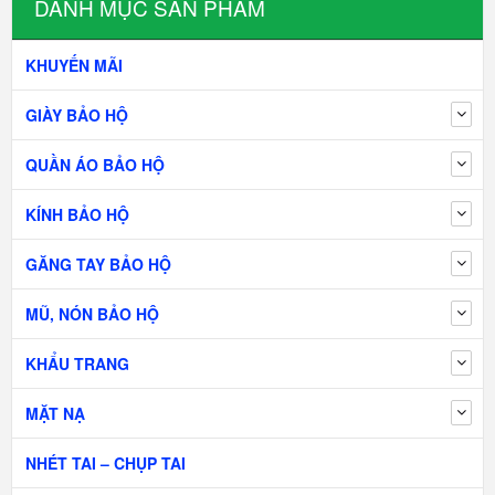
DANH MỤC SẢN PHẨM
KHUYẾN MÃI
GIÀY BẢO HỘ
QUẦN ÁO BẢO HỘ
KÍNH BẢO HỘ
GĂNG TAY BẢO HỘ
MŨ, NÓN BẢO HỘ
KHẨU TRANG
MẶT NẠ
NHÉT TAI – CHỤP TAI