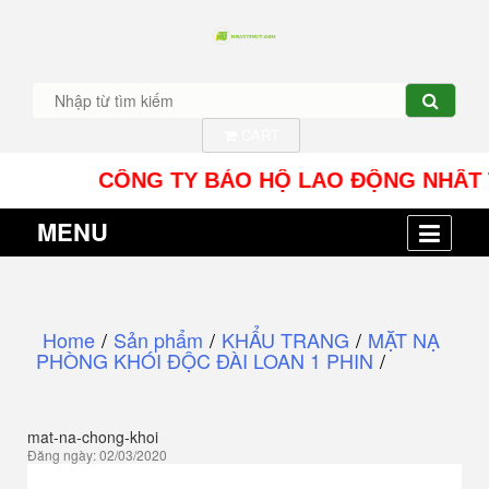
CART
CÔNG TY BẢO HỘ LAO ĐỘNG NHÂT TÍN UY 
MENU
Home
/
Sản phẩm
/
KHẨU TRANG
/
MẶT NẠ
PHÒNG KHÓI ĐỘC ĐÀI LOAN 1 PHIN
/
mat-na-chong-khoi
Đăng ngày: 02/03/2020