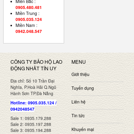
Miền Bắc :
0905.480.481
Miền Trung :
0905.035.124
Miền Nam :
0942.048.547
CÔNG TY BẢO HỘ LAO
MENU
ĐỘNG NHÂT TÍN UY
Giới thiệu
Địa chỉ: Số 10 Trần Đại
Nghĩa, P.Hoà Hải Q.Ngũ
Tuyển dụng
Hành Sơn TP.Đà Nẵng
Liên hệ
Hotline: 0905.035.124 /
0942048547
Tin tức
Sale 1: 0935.179.288
Sale 2: 0935.197.288
Khuyến mại
Sale 3: 0935.194.288