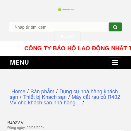
CART
CÔNG TY BẢO HỘ LAO ĐỘNG NHÂT TÍN UY -
MENU
Home
/
Sản phẩm
/
Dụng cụ nhà hàng khách
sạn
/
Thiết bị Khách sạn
/
Máy cắt rau củ R402
VV cho khách sạn nhà hàng…
/
R402V.V
Đăng ngày: 29/06/2024