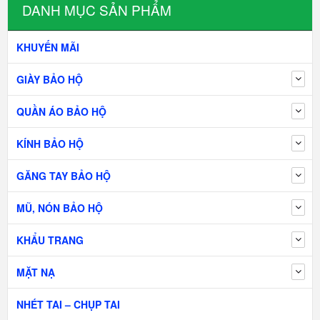
DANH MỤC SẢN PHẨM
KHUYẾN MÃI
GIÀY BẢO HỘ
QUẦN ÁO BẢO HỘ
KÍNH BẢO HỘ
GĂNG TAY BẢO HỘ
MŨ, NÓN BẢO HỘ
KHẨU TRANG
MẶT NẠ
NHÉT TAI – CHỤP TAI