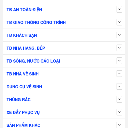
TB AN TOÀN ĐIỆN
TB GIAO THÔNG CÔNG TRÌNH
TB KHÁCH SẠN
TB NHÀ HÀNG, BẾP
TB SÔNG, NƯỚC CÁC LOẠI
TB NHÀ VỆ SINH
DỤNG CỤ VỆ SINH
THÙNG RÁC
XE ĐẨY PHỤC VỤ
SẢN PHẨM KHÁC