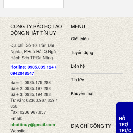
CÔNG TY BẢO HỘ LAO
MENU
ĐỘNG NHÂT TÍN UY
Giới thiệu
Địa chỉ: Số 10 Trần Đại
Nghĩa, P.Hoà Hải Q.Ngũ
Tuyển dụng
Hành Sơn TP.Đà Nẵng
Liên hệ
Hotline: 0905.035.124 /
0942048547
Tin tức
Sale 1: 0935.179.288
Sale 2: 0935.197.288
Khuyến mại
Sale 3: 0935.194.288
Tư vấn: 02363.967.859 /
858
Fax: 0236.967.857
Email:
HỖ
TRỢ
nhattinuy@gmail.com
ĐỊA CHỈ CÔNG TY
TRỰC
Website: