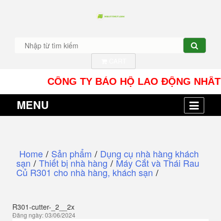
CART
CÔNG TY BẢO HỘ LAO ĐỘNG NHÂT TÍN UY 
MENU
Home
/
Sản phẩm
/
Dụng cụ nhà hàng khách
sạn
/
Thiết bị nhà hàng
/
Máy Cắt và Thái Rau
Củ R301 cho nhà hàng, khách sạn
/
R301-cutter-_2__2x
Đăng ngày: 03/06/2024