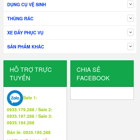
DỤNG CỤ VỆ SINH
THÙNG RÁC
XE ĐẨY PHỤC VỤ
SẢN PHẨM KHÁC
HỖ TRỢ TRỰC
CHIA SẺ
TUYẾN
FACEBOOK
Sale 1:
0935.179.288 / Sale 2:
0935.197.288 / Sale 3:
0935.194.288
Bán lẻ: 0935.195.288