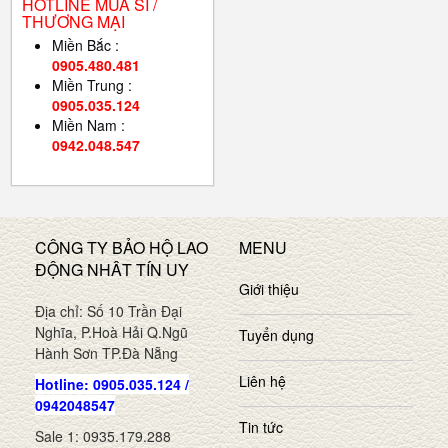
HOTLINE MUA SỈ /
THƯƠNG MẠI
Miền Bắc :
0905.480.481
Miền Trung :
0905.035.124
Miền Nam :
0942.048.547
CÔNG TY BẢO HỘ LAO
MENU
ĐỘNG NHÂT TÍN UY
Giới thiệu
Địa chỉ: Số 10 Trần Đại
Nghĩa, P.Hoà Hải Q.Ngũ
Tuyển dụng
Hành Sơn TP.Đà Nẵng
Liên hệ
Hotline: 0905.035.124 /
0942048547
Tin tức
Sale 1: 0935.179.288