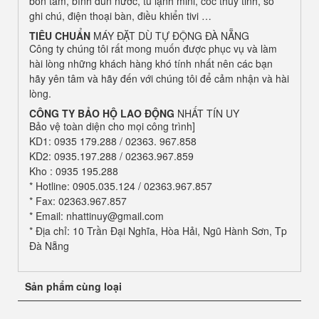
bồn tắm, bình đun nước, tủ lạnh mini, cốc thủy tinh, sổ
ghi chú, điện thoại bàn, điều khiển tivi …
TIÊU CHUẨN
MÁY ĐẶT DÙ TỰ ĐỘNG ĐÀ NẴNG
Công ty chúng tôi rất mong muốn được phục vụ và làm
hài lòng những khách hàng khó tính nhất nên các bạn
hãy yên tâm và hãy đến với chúng tôi để cảm nhận và hài
lòng.
CÔNG TY BẢO HỘ LAO ĐỘNG
NHẤT TÍN UY
Bảo vệ toàn diện cho mọi công trình]
KD1: 0935 179.288 / 02363. 967.858
KD2: 0935.197.288 / 02363.967.859
Kho : 0935 195.288
* Hotline: 0905.035.124 / 02363.967.857
* Fax: 02363.967.857
* Email: nhattinuy@gmail.com
* Địa chỉ: 10 Trần Đại Nghĩa, Hòa Hải, Ngũ Hành Sơn, Tp
Đà Nẵng
Sản phẩm cùng loại