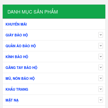
DANH MỤC SẢN PHẨM
KHUYẾN MÃI
GIÀY BẢO HỘ
QUẦN ÁO BẢO HỘ
KÍNH BẢO HỘ
GĂNG TAY BẢO HỘ
MŨ, NÓN BẢO HỘ
KHẨU TRANG
MẶT NẠ