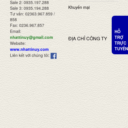
Sale 2: 0935.197.288
Khuyến mại
Sale 3: 0935.194.288
Tư vấn: 02363.967.859 /
858
Fax: 0236.967.857
Email:
HỖ
TRỢ
nhattinuy@gmail.com
ĐỊA CHỈ CÔNG TY
TRỰC
Website:
TUYẾN
www.nhattinuy.com
Liên kết với chúng tôi: