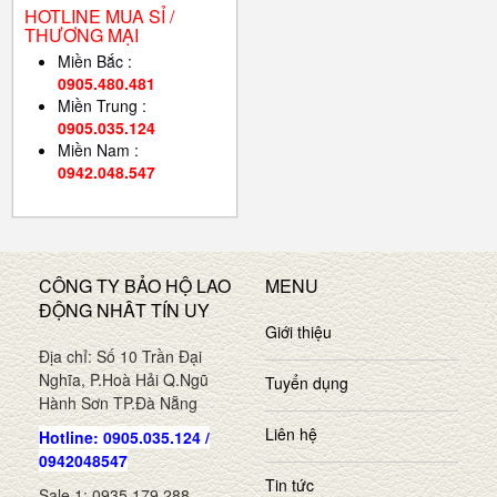
HOTLINE MUA SỈ /
THƯƠNG MẠI
Miền Bắc :
0905.480.481
Miền Trung :
0905.035.124
Miền Nam :
0942.048.547
CÔNG TY BẢO HỘ LAO
MENU
ĐỘNG NHÂT TÍN UY
Giới thiệu
Địa chỉ: Số 10 Trần Đại
Nghĩa, P.Hoà Hải Q.Ngũ
Tuyển dụng
Hành Sơn TP.Đà Nẵng
Liên hệ
Hotline: 0905.035.124 /
0942048547
Tin tức
Sale 1: 0935.179.288