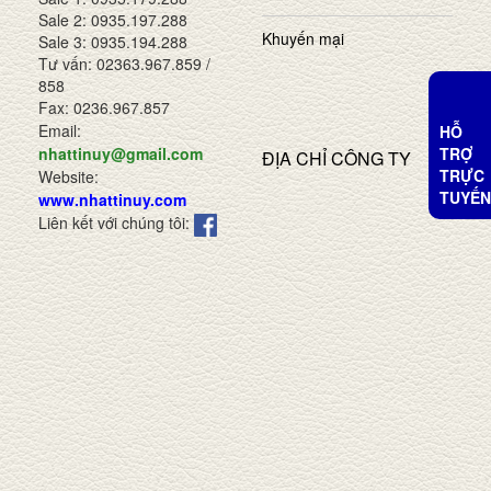
Sale 2: 0935.197.288
Khuyến mại
Sale 3: 0935.194.288
Tư vấn: 02363.967.859 /
858
Fax: 0236.967.857
Email:
HỖ
TRỢ
nhattinuy@gmail.com
ĐỊA CHỈ CÔNG TY
TRỰC
Website:
TUYẾN
www.nhattinuy.com
Liên kết với chúng tôi: