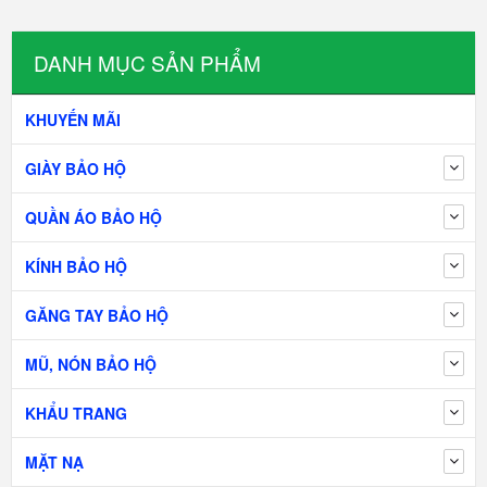
DANH MỤC SẢN PHẨM
KHUYẾN MÃI
GIÀY BẢO HỘ
QUẦN ÁO BẢO HỘ
KÍNH BẢO HỘ
GĂNG TAY BẢO HỘ
MŨ, NÓN BẢO HỘ
KHẨU TRANG
MẶT NẠ