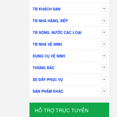
TB KHÁCH SẠN
TB NHÀ HÀNG, BẾP
TB SÔNG, NƯỚC CÁC LOẠI
TB NHÀ VỆ SINH
DỤNG CỤ VỆ SINH
THÙNG RÁC
XE ĐẨY PHỤC VỤ
SẢN PHẨM KHÁC
HỖ TRỢ TRỰC TUYẾN