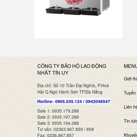
CÔNG TY BẢO HỘ LAO ĐỘNG
MEN
NHÂT TÍN UY
Giới th
Địa chỉ: Số 10 Trần Đại Nghĩa, P.Hoà
Hải Q.Ngũ Hành Sơn TP.Đà Nẵng
Tuyển
Hotline: 0905.035.124 / 0942048547
Liên h
Sale 1: 0935.179.288
Sale 2: 0935.197.288
Tin tứ
Sale 3: 0935.194.288
Tư vấn: 02363.967.859 / 858
Khuyế
Fax: 0236.967.857