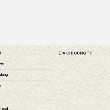
U
ĐỊA CHỈ CÔNG TY
iệu
 dụng
ệ
c
n mại