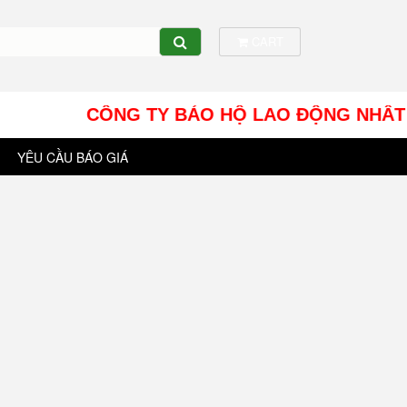
CART
CÔNG TY BẢO HỘ LAO ĐỘNG NHÂT TÍN UY - 
YÊU CẦU BÁO GIÁ