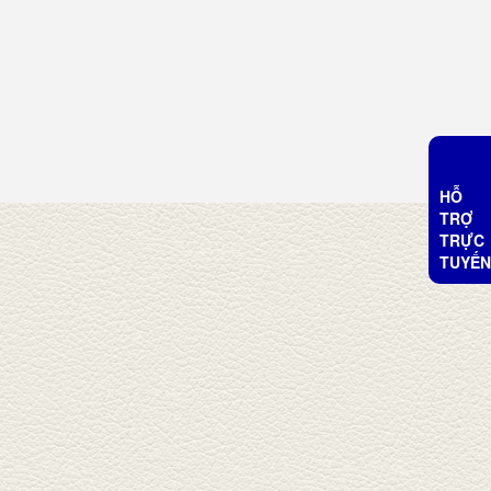
HỖ
TRỢ
TRỰC
TUYẾN