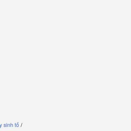
y sinh tố
/