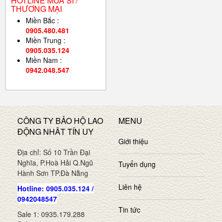
HOTLINE MUA SỈ /
THƯƠNG MẠI
Miền Bắc :
0905.480.481
Miền Trung :
0905.035.124
Miền Nam :
0942.048.547
CÔNG TY BẢO HỘ LAO
MENU
ĐỘNG NHÂT TÍN UY
Giới thiệu
Địa chỉ: Số 10 Trần Đại
Nghĩa, P.Hoà Hải Q.Ngũ
Tuyển dụng
Hành Sơn TP.Đà Nẵng
Liên hệ
Hotline: 0905.035.124 /
0942048547
Tin tức
Sale 1: 0935.179.288