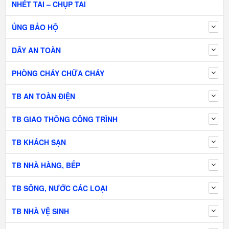
NHÉT TAI – CHỤP TAI
ỦNG BẢO HỘ
DÂY AN TOÀN
PHÒNG CHÁY CHỮA CHÁY
TB AN TOÀN ĐIỆN
TB GIAO THÔNG CÔNG TRÌNH
TB KHÁCH SẠN
TB NHÀ HÀNG, BẾP
TB SÔNG, NƯỚC CÁC LOẠI
TB NHÀ VỆ SINH