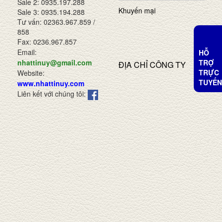
Sale 2: 0935.197.288
Khuyến mại
Sale 3: 0935.194.288
Tư vấn: 02363.967.859 /
858
Fax: 0236.967.857
Email:
HỖ
TRỢ
nhattinuy@gmail.com
ĐỊA CHỈ CÔNG TY
TRỰC
Website:
TUYẾN
www.nhattinuy.com
Liên kết với chúng tôi: