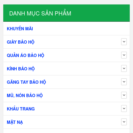
DANH MỤC SẢN PHẨM
KHUYẾN MÃI
GIÀY BẢO HỘ
QUẦN ÁO BẢO HỘ
KÍNH BẢO HỘ
GĂNG TAY BẢO HỘ
MŨ, NÓN BẢO HỘ
KHẨU TRANG
MẶT NẠ