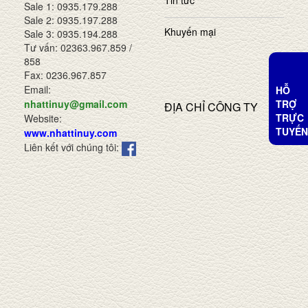
Tin tức
Sale 1: 0935.179.288
Sale 2: 0935.197.288
Khuyến mại
Sale 3: 0935.194.288
Tư vấn: 02363.967.859 /
858
Fax: 0236.967.857
Email:
HỖ
TRỢ
nhattinuy@gmail.com
ĐỊA CHỈ CÔNG TY
TRỰC
Website:
TUYẾN
www.nhattinuy.com
Liên kết với chúng tôi: