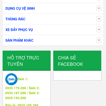
DỤNG CỤ VỆ SINH
THÙNG RÁC
XE ĐẨY PHỤC VỤ
SẢN PHẨM KHÁC
HỖ TRỢ TRỰC
CHIA SẺ
TUYẾN
FACEBOOK
Sale 1:
0935.179.288 / Sale 2:
0935.197.288 / Sale 3:
0935.194.288
Bán lẻ: 0935.195.288