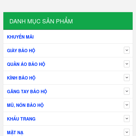
DANH MỤC SẢN PHẨM
KHUYẾN MÃI
GIÀY BẢO HỘ
QUẦN ÁO BẢO HỘ
KÍNH BẢO HỘ
GĂNG TAY BẢO HỘ
MŨ, NÓN BẢO HỘ
KHẨU TRANG
MẶT NẠ