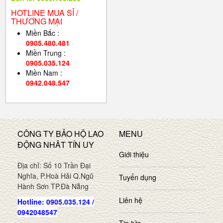
HOTLINE MUA SỈ /
THƯƠNG MẠI
Miền Bắc :
0905.480.481
Miền Trung :
0905.035.124
Miền Nam :
0942.048.547
CÔNG TY BẢO HỘ LAO
MENU
ĐỘNG NHÂT TÍN UY
Giới thiệu
Địa chỉ: Số 10 Trần Đại
Nghĩa, P.Hoà Hải Q.Ngũ
Tuyển dụng
Hành Sơn TP.Đà Nẵng
Liên hệ
Hotline: 0905.035.124 /
0942048547