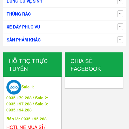
DỤNG CỤ VỆ SINH
THÙNG RÁC
XE ĐẨY PHỤC VỤ
SẢN PHẨM KHÁC
HỖ TRỢ TRỰC
CHIA SẺ
TUYẾN
FACEBOOK
Sale 1:
0935.179.288 / Sale 2:
0935.197.288 / Sale 3:
0935.194.288
Bán lẻ: 0935.195.288
HOTLINE MUA SỈ /