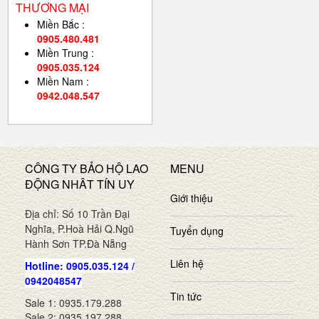
THƯƠNG MẠI
Miền Bắc :
0905.480.481
Miền Trung :
0905.035.124
Miền Nam :
0942.048.547
CÔNG TY BẢO HỘ LAO
MENU
ĐỘNG NHÂT TÍN UY
Giới thiệu
Địa chỉ: Số 10 Trần Đại
Nghĩa, P.Hoà Hải Q.Ngũ
Tuyển dụng
Hành Sơn TP.Đà Nẵng
Liên hệ
Hotline: 0905.035.124 /
0942048547
Tin tức
Sale 1: 0935.179.288
Sale 2: 0935.197.288