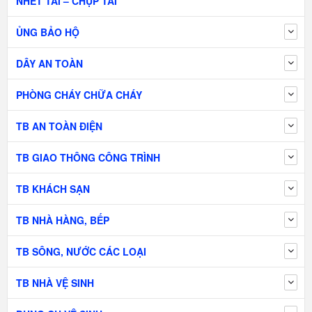
NHÉT TAI – CHỤP TAI
ỦNG BẢO HỘ
DÂY AN TOÀN
PHÒNG CHÁY CHỮA CHÁY
TB AN TOÀN ĐIỆN
TB GIAO THÔNG CÔNG TRÌNH
TB KHÁCH SẠN
TB NHÀ HÀNG, BẾP
TB SÔNG, NƯỚC CÁC LOẠI
TB NHÀ VỆ SINH