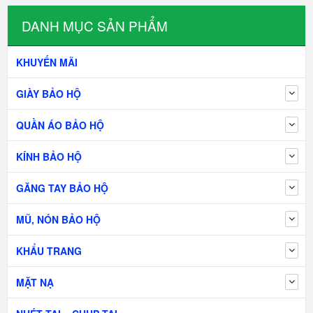
DANH MỤC SẢN PHẨM
KHUYẾN MÃI
GIÀY BẢO HỘ
QUẦN ÁO BẢO HỘ
KÍNH BẢO HỘ
GĂNG TAY BẢO HỘ
MŨ, NÓN BẢO HỘ
KHẨU TRANG
MẶT NẠ