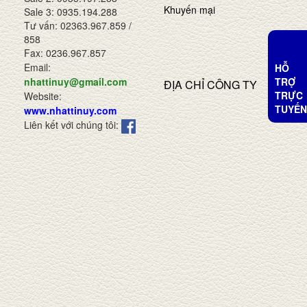
Khuyến mại
Sale 3: 0935.194.288
Tư vấn: 02363.967.859 /
858
Fax: 0236.967.857
Email:
HỖ
TRỢ
nhattinuy@gmail.com
ĐỊA CHỈ CÔNG TY
TRỰC
Website:
TUYẾN
www.nhattinuy.com
Liên kết với chúng tôi: