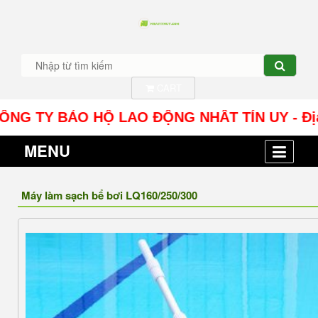
CART
BẢO HỘ LAO ĐỘNG NHÂT TÍN UY - Địa chỉ: Số 10
MENU
Máy làm sạch bể bơi LQ160/250/300