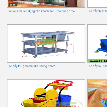
Xe vệ sinh tiện dụng cho khách sạn, nhà hàng 1m4
Xe đẩy thức ă
Xe đẩy thu gom bát đĩa khung nhôm
Xe đẩy lau sà