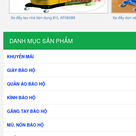
Xe đẩy lau nhà tiện dụng 81L AF08086
Xe đẩy dọn v
DANH MỤC SẢN PHẨM
KHUYẾN MÃI
GIÀY BẢO HỘ
QUẦN ÁO BẢO HỘ
KÍNH BẢO HỘ
GĂNG TAY BẢO HỘ
MŨ, NÓN BẢO HỘ