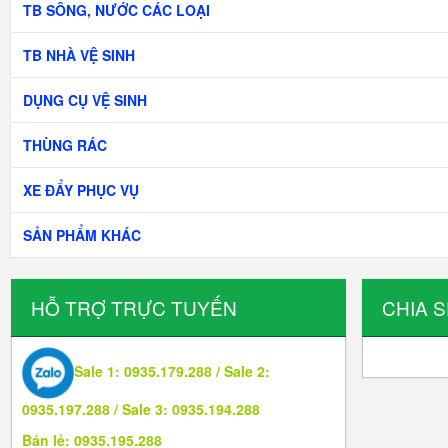
TB SÔNG, NƯỚC CÁC LOẠI
TB NHÀ VỆ SINH
DỤNG CỤ VỆ SINH
THÙNG RÁC
XE ĐẨY PHỤC VỤ
SẢN PHẨM KHÁC
HỖ TRỢ TRỰC TUYẾN
CHIA 
Sale 1: 0935.179.288 / Sale 2:
0935.197.288 / Sale 3: 0935.194.288
Bán lẻ: 0935.195.288