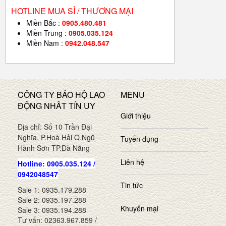
HOTLINE MUA SỈ / THƯƠNG MẠI
Miền Bắc :
0905.480.481
Miền Trung :
0905.035.124
Miền Nam :
0942.048.547
CÔNG TY BẢO HỘ LAO
MENU
ĐỘNG NHÂT TÍN UY
Giới thiệu
Địa chỉ: Số 10 Trần Đại
Nghĩa, P.Hoà Hải Q.Ngũ
Tuyển dụng
Hành Sơn TP.Đà Nẵng
Liên hệ
Hotline: 0905.035.124 /
0942048547
Tin tức
Sale 1: 0935.179.288
Sale 2: 0935.197.288
Khuyến mại
Sale 3: 0935.194.288
Tư vấn: 02363.967.859 /