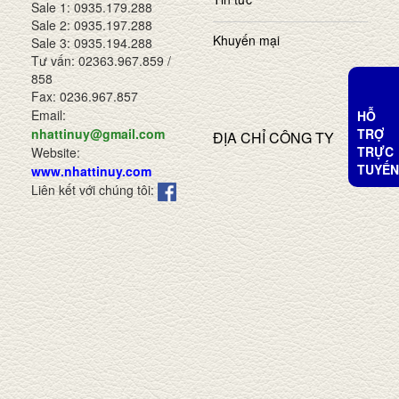
Sale 1: 0935.179.288
Sale 2: 0935.197.288
Khuyến mại
Sale 3: 0935.194.288
Tư vấn: 02363.967.859 /
858
Fax: 0236.967.857
Email:
HỖ
TRỢ
nhattinuy@gmail.com
ĐỊA CHỈ CÔNG TY
TRỰC
Website:
TUYẾN
www.nhattinuy.com
Liên kết với chúng tôi: