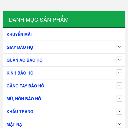
DANH MỤC SẢN PHẨM
KHUYẾN MÃI
GIÀY BẢO HỘ
QUẦN ÁO BẢO HỘ
KÍNH BẢO HỘ
GĂNG TAY BẢO HỘ
MŨ, NÓN BẢO HỘ
KHẨU TRANG
MẶT NẠ