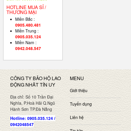
HOTLINE MUA SỈ /
THƯƠNG MẠI
Miền Bắc :
0905.480.481
Miền Trung :
0905.035.124
Miền Nam :
0942.048.547
CÔNG TY BẢO HỘ LAO
MENU
ĐỘNG NHÂT TÍN UY
Giới thiệu
Địa chỉ: Số 10 Trần Đại
Nghĩa, P.Hoà Hải Q.Ngũ
Tuyển dụng
Hành Sơn TP.Đà Nẵng
Liên hệ
Hotline: 0905.035.124 /
0942048547
Tin tức