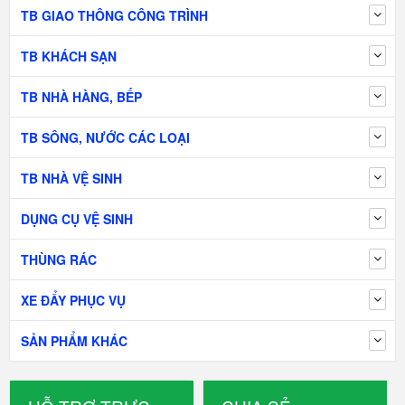
TB GIAO THÔNG CÔNG TRÌNH
TB KHÁCH SẠN
TB NHÀ HÀNG, BẾP
TB SÔNG, NƯỚC CÁC LOẠI
TB NHÀ VỆ SINH
DỤNG CỤ VỆ SINH
THÙNG RÁC
XE ĐẨY PHỤC VỤ
SẢN PHẨM KHÁC