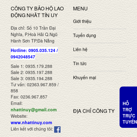
CÔNG TY BẢO HỘ LAO
MENU
ĐỘNG NHÂT TÍN UY
Giới thiệu
Địa chỉ: Số 10 Trần Đại
Nghĩa, P.Hoà Hải Q.Ngũ
Tuyển dụng
Hành Sơn TP.Đà Nẵng
Liên hệ
Hotline: 0905.035.124 /
0942048547
Tin tức
Sale 1: 0935.179.288
Sale 2: 0935.197.288
Khuyến mại
Sale 3: 0935.194.288
Tư vấn: 02363.967.859 /
858
Fax: 0236.967.857
Email:
HỖ
TRỢ
nhattinuy@gmail.com
ĐỊA CHỈ CÔNG TY
TRỰC
Website:
TUYẾN
www.nhattinuy.com
Liên kết với chúng tôi: