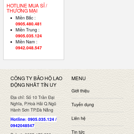
HOTLINE MUA SỈ /
THƯƠNG MẠI
Miền Bắc :
0905.480.481
Miền Trung :
0905.035.124
Miền Nam :
0942.048.547
CÔNG TY BẢO HỘ LAO
MENU
ĐỘNG NHÂT TÍN UY
Giới thiệu
Địa chỉ: Số 10 Trần Đại
Nghĩa, P.Hoà Hải Q.Ngũ
Tuyển dụng
Hành Sơn TP.Đà Nẵng
Liên hệ
Hotline: 0905.035.124 /
0942048547
Tin tức