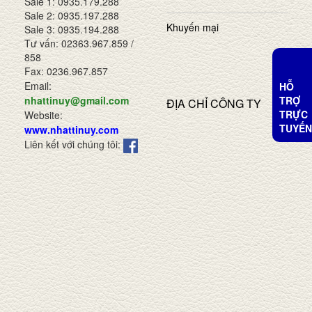
Sale 1: 0935.179.288
Sale 2: 0935.197.288
Khuyến mại
Sale 3: 0935.194.288
Tư vấn: 02363.967.859 /
858
Fax: 0236.967.857
Email:
HỖ
TRỢ
nhattinuy@gmail.com
ĐỊA CHỈ CÔNG TY
TRỰC
Website:
TUYẾN
www.nhattinuy.com
Liên kết với chúng tôi: