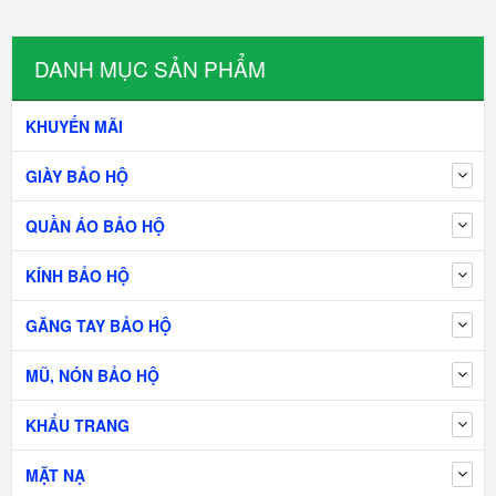
DANH MỤC SẢN PHẨM
KHUYẾN MÃI
GIÀY BẢO HỘ
QUẦN ÁO BẢO HỘ
KÍNH BẢO HỘ
GĂNG TAY BẢO HỘ
MŨ, NÓN BẢO HỘ
KHẨU TRANG
MẶT NẠ