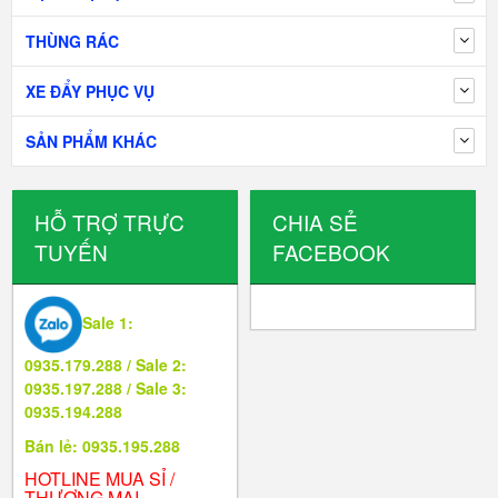
THÙNG RÁC
XE ĐẨY PHỤC VỤ
SẢN PHẨM KHÁC
HỖ TRỢ TRỰC
CHIA SẺ
TUYẾN
FACEBOOK
Sale 1:
0935.179.288 / Sale 2:
0935.197.288 / Sale 3:
0935.194.288
Bán lẻ: 0935.195.288
HOTLINE MUA SỈ /
THƯƠNG MẠI