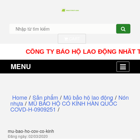
CART
CÔNG TY BẢO HỘ LAO ĐỘNG NHÂT TÍN UY -
MENU
Home
/
Sản phẩm
/
Mũ bảo hộ lao động
/
Nón
nhựa
/
MŨ BẢO HỘ CÓ KÍNH HÀN QUỐC
COVD-H-0909251
/
mu-bao-ho-cov-co-kinh
Đăng ngày: 02/03/2020