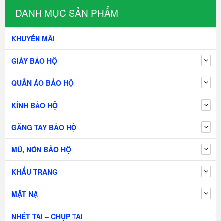
DANH MỤC SẢN PHẨM
KHUYẾN MÃI
GIÀY BẢO HỘ
QUẦN ÁO BẢO HỘ
KÍNH BẢO HỘ
GĂNG TAY BẢO HỘ
MŨ, NÓN BẢO HỘ
KHẨU TRANG
MẶT NẠ
NHÉT TAI – CHỤP TAI