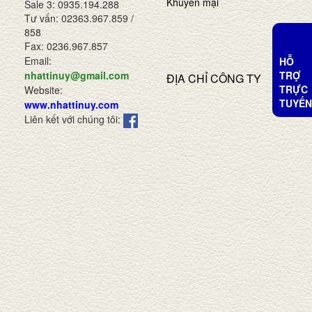
Khuyến mại
Sale 3: 0935.194.288
Tư vấn: 02363.967.859 /
858
Fax: 0236.967.857
Email:
HỖ
TRỢ
nhattinuy@gmail.com
ĐỊA CHỈ CÔNG TY
TRỰC
Website:
TUYẾN
www.nhattinuy.com
Liên kết với chúng tôi: