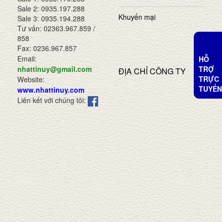
Sale 2: 0935.197.288
Khuyến mại
Sale 3: 0935.194.288
Tư vấn: 02363.967.859 /
858
Fax: 0236.967.857
Email:
HỖ
TRỢ
nhattinuy@gmail.com
ĐỊA CHỈ CÔNG TY
TRỰC
Website:
TUYẾN
www.nhattinuy.com
Liên kết với chúng tôi: