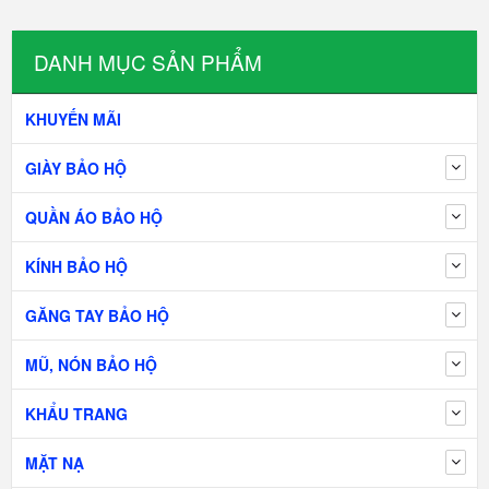
DANH MỤC SẢN PHẨM
KHUYẾN MÃI
GIÀY BẢO HỘ
QUẦN ÁO BẢO HỘ
KÍNH BẢO HỘ
GĂNG TAY BẢO HỘ
MŨ, NÓN BẢO HỘ
KHẨU TRANG
MẶT NẠ