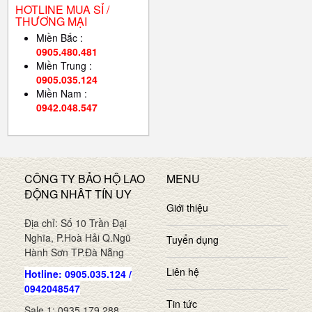
HOTLINE MUA SỈ /
THƯƠNG MẠI
Miền Bắc :
0905.480.481
Miền Trung :
0905.035.124
Miền Nam :
0942.048.547
CÔNG TY BẢO HỘ LAO
MENU
ĐỘNG NHÂT TÍN UY
Giới thiệu
Địa chỉ: Số 10 Trần Đại
Nghĩa, P.Hoà Hải Q.Ngũ
Tuyển dụng
Hành Sơn TP.Đà Nẵng
Liên hệ
Hotline: 0905.035.124 /
0942048547
Tin tức
Sale 1: 0935.179.288