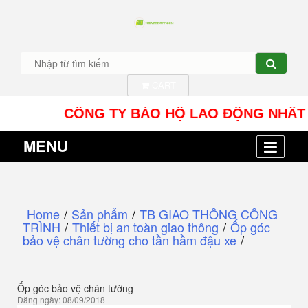
CART
CÔNG TY BẢO HỘ LAO ĐỘNG NHÂT TÍN UY 
MENU
Home
/
Sản phẩm
/
TB GIAO THÔNG CÔNG
TRÌNH
/
Thiết bị an toàn giao thông
/
Ốp góc
bảo vệ chân tường cho tần hầm đậu xe
/
Ốp góc bảo vệ chân tường
Đăng ngày: 08/09/2018