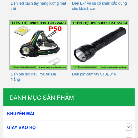
Đèn led xách tay năng lượng mặt
Đèn Exit và sự cố khẩn cấp dùng
trời
cho khách sạn
Đèn pin đội đầu P50 tại Đà
Đèn pin cầm tay ST3D016
Nẵng
DANH MỤC SẢN PHẨM
KHUYẾN MÃI
GIÀY BẢO HỘ