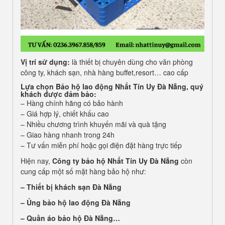
Vị
tr
í
sử
dụ
ng:
là thiết bị chuyên dùng cho văn phòng
công ty, khách sạn, nhà hàng buffet,resort… cao cấp
Lựa chọn
Bảo hộ lao động Nhất Tín Uy Đà Nẵng
, quý
khách được đảm bảo:
– Hàng chính hãng có bảo hành
– Giá hợp lý, chiết khấu cao
– Nhiều chương trình khuyến mãi và quà tặng
– Giao hàng nhanh trong 24h
– Tư vấn miễn phí hoặc gọi điện đặt hàng trực tiếp
Hiện nay,
Công ty bảo hộ Nhất Tín Uy Đà Nẵng
còn
cung cấp một số mặt hàng bảo hộ như:
–
Thiết bị khách sạn Đà Nẵng
– Ủng bảo hộ lao động Đà Nẵng
– Quần áo bảo hộ
Đà Nẵng…