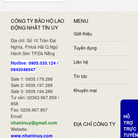
CÔNG TY BẢO HỘ LAO
MENU
ĐỘNG NHÂT TÍN UY
Giới thiệu
Địa chỉ: Số 10 Trần Đại
Nghĩa, P.Hoà Hải Q.Ngũ
Tuyển dụng
Hành Sơn TP.Đà Nẵng
Liên hệ
Hotline: 0905.035.124 /
0942048547
Tin tức
Sale 1: 0935.179.288
Sale 2: 0935.197.288
Khuyến mại
Sale 3: 0935.194.288
Tư vấn: 02363.967.859 /
858
Fax: 0236.967.857
Email:
HỖ
TRỢ
nhattinuy@gmail.com
ĐỊA CHỈ CÔNG TY
TRỰC
Website:
TUYẾN
www.nhattinuy.com