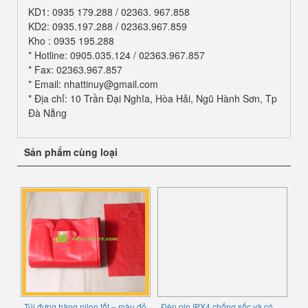
KD1: 0935 179.288 / 02363. 967.858
KD2: 0935.197.288 / 02363.967.859
Kho : 0935 195.288
* Hotline: 0905.035.124 / 02363.967.857
* Fax: 02363.967.857
* Email: nhattinuy@gmail.com
* Địa chỉ: 10 Trần Đại Nghĩa, Hòa Hải, Ngũ Hành Sơn, Tp
Đà Nẵng
Sản phẩm cùng loại
Túi đựng hàng nilon tốt – màu đỏ
Đèn pin IPX4 chống sốc và có