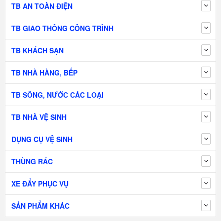
TB AN TOÀN ĐIỆN
TB GIAO THÔNG CÔNG TRÌNH
TB KHÁCH SẠN
TB NHÀ HÀNG, BẾP
TB SÔNG, NƯỚC CÁC LOẠI
TB NHÀ VỆ SINH
DỤNG CỤ VỆ SINH
THÙNG RÁC
XE ĐẨY PHỤC VỤ
SẢN PHẨM KHÁC