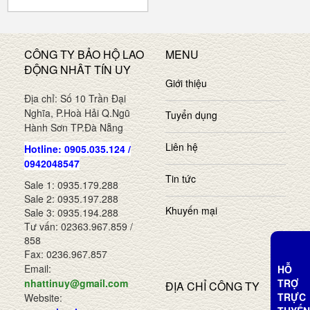
CÔNG TY BẢO HỘ LAO
MENU
ĐỘNG NHÂT TÍN UY
Giới thiệu
Địa chỉ: Số 10 Trần Đại
Nghĩa, P.Hoà Hải Q.Ngũ
Tuyển dụng
Hành Sơn TP.Đà Nẵng
Liên hệ
Hotline: 0905.035.124 /
0942048547
Tin tức
Sale 1: 0935.179.288
Sale 2: 0935.197.288
Khuyến mại
Sale 3: 0935.194.288
Tư vấn: 02363.967.859 /
858
Fax: 0236.967.857
Email:
HỖ
TRỢ
nhattinuy@gmail.com
ĐỊA CHỈ CÔNG TY
TRỰC
Website: