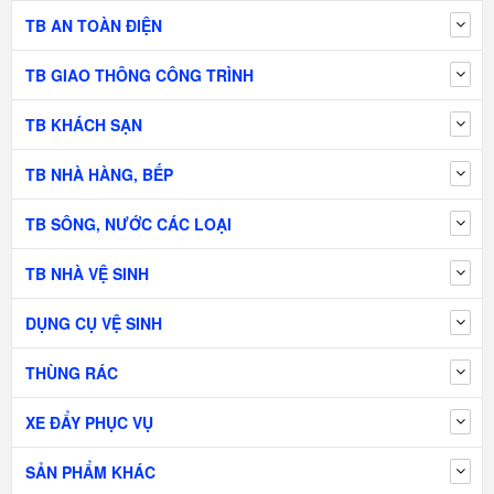
TB AN TOÀN ĐIỆN
TB GIAO THÔNG CÔNG TRÌNH
TB KHÁCH SẠN
TB NHÀ HÀNG, BẾP
TB SÔNG, NƯỚC CÁC LOẠI
TB NHÀ VỆ SINH
DỤNG CỤ VỆ SINH
THÙNG RÁC
XE ĐẨY PHỤC VỤ
SẢN PHẨM KHÁC