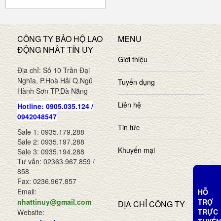
CÔNG TY BẢO HỘ LAO
MENU
ĐỘNG NHÂT TÍN UY
Giới thiệu
Địa chỉ: Số 10 Trần Đại
Nghĩa, P.Hoà Hải Q.Ngũ
Tuyển dụng
Hành Sơn TP.Đà Nẵng
Liên hệ
Hotline: 0905.035.124 /
0942048547
Tin tức
Sale 1: 0935.179.288
Sale 2: 0935.197.288
Khuyến mại
Sale 3: 0935.194.288
Tư vấn: 02363.967.859 /
858
Fax: 0236.967.857
Email:
HỖ
TRỢ
nhattinuy@gmail.com
ĐỊA CHỈ CÔNG TY
TRỰC
Website: