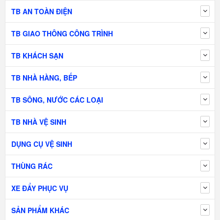
TB AN TOÀN ĐIỆN
TB GIAO THÔNG CÔNG TRÌNH
TB KHÁCH SẠN
TB NHÀ HÀNG, BẾP
TB SÔNG, NƯỚC CÁC LOẠI
TB NHÀ VỆ SINH
DỤNG CỤ VỆ SINH
THÙNG RÁC
XE ĐẨY PHỤC VỤ
SẢN PHẨM KHÁC