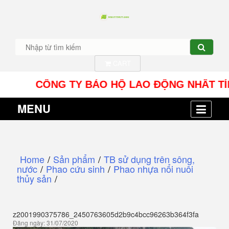
CART
CÔNG TY BẢO HỘ LAO ĐỘNG NHÂT TÍN UY - Đ
MENU
Home
/
Sản phẩm
/
TB sử dụng trên sông,
nước
/
Phao cứu sinh
/
Phao nhựa nổi nuôi
thủy sản
/
z2001990375786_2450763605d2b9c4bcc96263b364f3fa
Đăng ngày: 31/07/2020