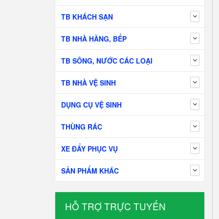
TB KHÁCH SẠN
TB NHÀ HÀNG, BẾP
TB SÔNG, NƯỚC CÁC LOẠI
TB NHÀ VỆ SINH
DỤNG CỤ VỆ SINH
THÙNG RÁC
XE ĐẨY PHỤC VỤ
SẢN PHẨM KHÁC
HỖ TRỢ TRỰC TUYẾN