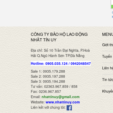
CÔNG TY BẢO HỘ LAO ĐỘNG
MEN
NHÂT TÍN UY
Giới th
Địa chỉ: Số 10 Trần Đại Nghĩa, P.Hoà
Hải Q.Ngũ Hành Sơn TP.Đà Nẵng
Tuyển
Hotline: 0905.035.124 / 0942048547
Liên h
Sale 1: 0935.179.288
Sale 2: 0935.197.288
Tin tứ
Sale 3: 0935.194.288
Tư vấn: 02363.967.859 / 858
Khuyế
Fax: 0236.967.857
Email:
nhattinuy@gmail.com
Website:
www.nhattinuy.com
Liên kết với chúng tôi: