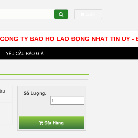
CART
G TY BẢO HỘ LAO ĐỘNG NHÂT TÍN UY - Địa chỉ: 
YÊU CẦU BÁO GIÁ
màu
Số Lượng:
Đặt Hàng