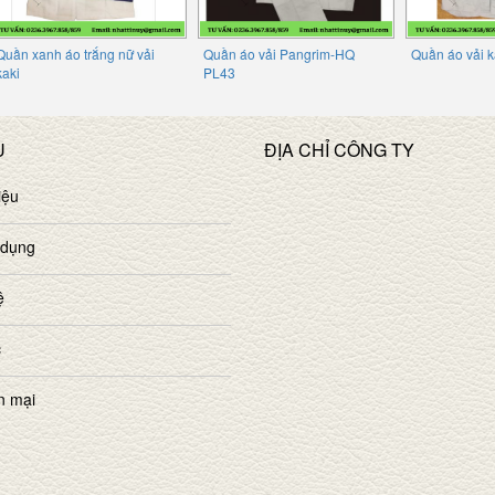
Quần xanh áo trắng nữ vải
Quần áo vải Pangrim-HQ
Quần áo vải k
kaki
PL43
U
ĐỊA CHỈ CÔNG TY
iệu
 dụng
ệ
c
n mại