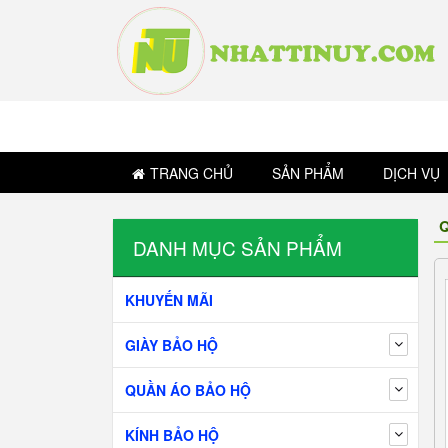
TRANG CHỦ
SẢN PHẨM
DỊCH VỤ
Q
DANH MỤC SẢN PHẨM
KHUYẾN MÃI
GIÀY BẢO HỘ
QUẦN ÁO BẢO HỘ
KÍNH BẢO HỘ