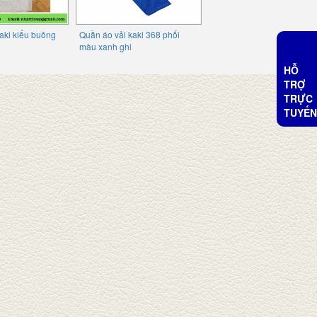
aki kiểu buông
Quần áo vải kaki 368 phối
màu xanh ghi
HỖ
TRỢ
TRỰC
TUYẾN