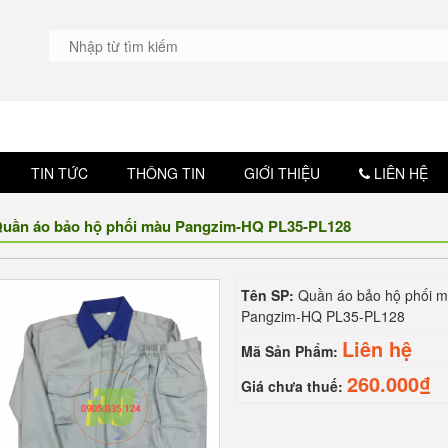
CÔN
TIN TỨC
THÔNG TIN
GIỚI THIỆU
LIÊN HỆ
uần áo bảo hộ phối màu Pangzim-HQ PL35-PL128
Tên SP:
Quần áo bảo hộ phối 
Pangzim-HQ PL35-PL128
Liên hệ
Mã Sản Phẩm:
260.000₫
Giá chưa thuế: