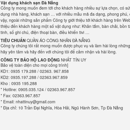
Vật dụng khách sạn Đà Nẵng
Công ty mong muốn đem tới cho khách hàng nhiều sự lựa chọn, có sức
dụng nhà hàng, khách sạn … với nhiều mẫu mã đa dạng, phong phú, có
vậy, ngoài những sản phẩm Công ty giới thiệu tới khách hàng trên Webs
thiệu đến khách hàng một số vật dụng như: Khăn tắm, bàn chải, bồn tắ
tinh, sổ ghi chú, điện thoại bàn, điều khiển tivi …
TIÊU CHUẨN
QUẦN ÁO CÔNG NHÂN ĐÀ NẴNG
Công ty chúng tôi rất mong muốn được phục vụ và làm hài lòng những
hãy yên tâm và hãy đến với chúng tôi để cảm nhận và hài lòng.
CÔNG TY BẢO HỘ LAO ĐỘNG
NHẤT TÍN UY
Bảo vệ toàn diện cho mọi công trình]
KD1: 0935 179.288 / 02363. 967.858
KD2: 0935.197.288 / 02363.967.859
Kho : 0935 195.288
* Hotline: 0905.035.124 / 02363.967.857
* Fax: 02363.967.857
* Email: nhattinuy@gmail.com
* Địa chỉ: 10 Trần Đại Nghĩa, Hòa Hải, Ngũ Hành Sơn, Tp Đà Nẵng