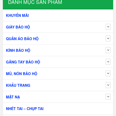
DANH MỤC SẢN PHẨM
KHUYẾN MÃI
GIÀY BẢO HỘ
QUẦN ÁO BẢO HỘ
KÍNH BẢO HỘ
GĂNG TAY BẢO HỘ
MŨ, NÓN BẢO HỘ
KHẨU TRANG
MẶT NẠ
NHÉT TAI – CHỤP TAI