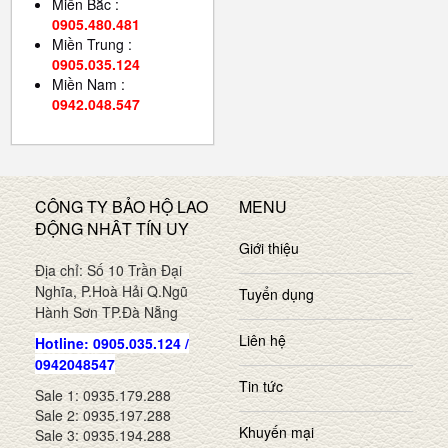
Miền Bắc :
0905.480.481
Miền Trung :
0905.035.124
Miền Nam :
0942.048.547
CÔNG TY BẢO HỘ LAO
MENU
ĐỘNG NHÂT TÍN UY
Giới thiệu
Địa chỉ: Số 10 Trần Đại
Nghĩa, P.Hoà Hải Q.Ngũ
Tuyển dụng
Hành Sơn TP.Đà Nẵng
Liên hệ
Hotline: 0905.035.124 /
0942048547
Tin tức
Sale 1: 0935.179.288
Sale 2: 0935.197.288
Khuyến mại
Sale 3: 0935.194.288