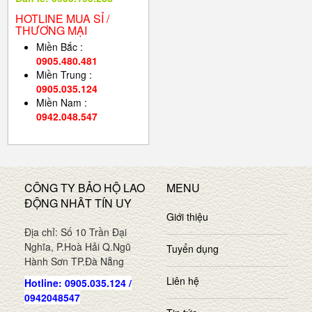
HOTLINE MUA SỈ /
THƯƠNG MẠI
Miền Bắc :
0905.480.481
Miền Trung :
0905.035.124
Miền Nam :
0942.048.547
CÔNG TY BẢO HỘ LAO
MENU
ĐỘNG NHÂT TÍN UY
Giới thiệu
Địa chỉ: Số 10 Trần Đại
Nghĩa, P.Hoà Hải Q.Ngũ
Tuyển dụng
Hành Sơn TP.Đà Nẵng
Liên hệ
Hotline: 0905.035.124 /
0942048547