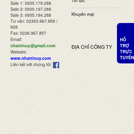
Tin tức
Sale 1: 0935.179.288
Sale 2: 0935.197.288
Khuyến mại
Sale 3: 0935.194.288
Tư vấn: 02363.967.859 /
858
Fax: 0236.967.857
Email:
HỖ
TRỢ
nhattinuy@gmail.com
ĐỊA CHỈ CÔNG TY
TRỰC
Website:
TUYẾN
www.nhattinuy.com
Liên kết với chúng tôi: