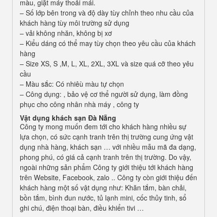
màu, giặt máy thoải mái.
– Số lớp bên trong và độ dày tùy chỉnh theo nhu cầu của
khách hàng tùy môi trường sử dụng
– vải không nhăn, không bị xơ
– Kiểu dáng có thể may tùy chọn theo yêu cầu của khách
hàng
– Size XS, S ,M, L, XL, 2XL, 3XL và size quá cỡ theo yêu
cầu
– Màu sắc: Có nhiêù màu tự chọn
– Công dụng: , bảo vệ cơ thể người sử dụng, làm đồng
phục cho công nhân nhà máy , công ty
Vật dụng khách sạn Đà Nẵng
Công ty mong muốn đem tới cho khách hàng nhiều sự
lựa chọn, có sức cạnh tranh trên thị trường cung ứng vật
dụng nhà hàng, khách sạn … với nhiều mẫu mã đa dạng,
phong phú, có giá cả cạnh tranh trên thị trường. Do vậy,
ngoài những sản phẩm Công ty giới thiệu tới khách hàng
trên Website, Facebook, zalo .. Công ty còn giới thiệu đến
khách hàng một số vật dụng như: Khăn tắm, bàn chải,
bồn tắm, bình đun nước, tủ lạnh mini, cốc thủy tinh, sổ
ghi chú, điện thoại bàn, điều khiển tivi …