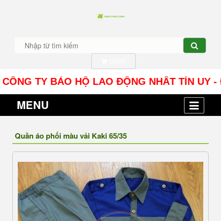
CART
G TY BẢO HỘ LAO ĐỘNG NHÂT TÍN UY - Địa chỉ: 
MENU
Quần áo phối màu vải Kaki 65/35