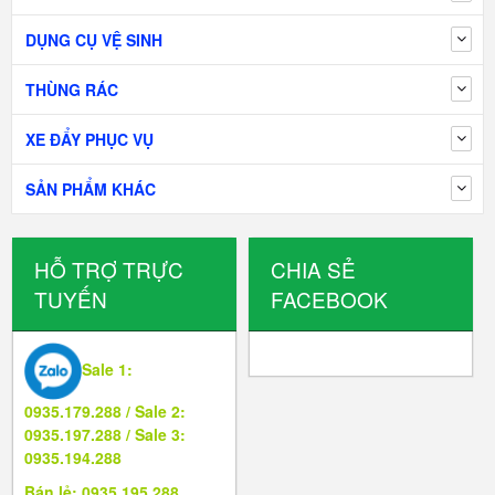
DỤNG CỤ VỆ SINH
THÙNG RÁC
XE ĐẨY PHỤC VỤ
SẢN PHẨM KHÁC
HỖ TRỢ TRỰC
CHIA SẺ
TUYẾN
FACEBOOK
Sale 1:
0935.179.288 / Sale 2:
0935.197.288 / Sale 3:
0935.194.288
Bán lẻ: 0935.195.288