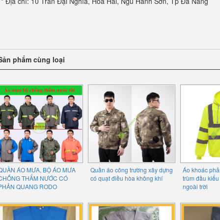
* Địa chỉ: 10 Trần Đại Nghĩa, Hòa Hải, Ngũ Hành Sơn, Tp Đà Nẵng
Sản phẩm cùng loại
QUẦN ÁO MƯA, BỘ ÁO MƯA
Quần áo công trường xây dựng
Áo khoác phả
CHỐNG THẤM NƯỚC CÓ
có quạt điều hòa không khí
trùm đầu kiểu
PHẢN QUANG RODO
ngoài trời