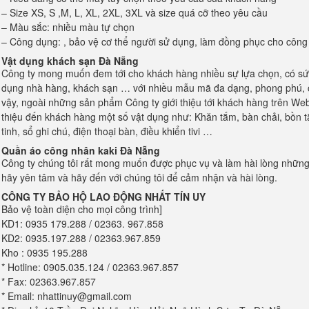
– Size XS, S ,M, L, XL, 2XL, 3XL và size quá cỡ theo yêu cầu
– Màu sắc: nhiều màu tự chọn
– Công dụng: , bảo vệ cơ thể người sử dụng, làm đồng phục cho công
Vật dụng khách sạn Đà Nẵng
Công ty mong muốn đem tới cho khách hàng nhiều sự lựa chọn, có sức
dụng nhà hàng, khách sạn … với nhiều mẫu mã đa dạng, phong phú, có
vậy, ngoài những sản phẩm Công ty giới thiệu tới khách hàng trên Webs
thiệu đến khách hàng một số vật dụng như: Khăn tắm, bàn chải, bồn tắ
tinh, sổ ghi chú, điện thoại bàn, điều khiển tivi …
Quần áo công nhân kaki
Đà Nẵng
Công ty chúng tôi rất mong muốn được phục vụ và làm hài lòng những
hãy yên tâm và hãy đến với chúng tôi để cảm nhận và hài lòng.
CÔNG TY BẢO HỘ LAO ĐỘNG
NHẤT TÍN UY
Bảo vệ toàn diện cho mọi công trình]
KD1: 0935 179.288 / 02363. 967.858
KD2: 0935.197.288 / 02363.967.859
Kho : 0935 195.288
* Hotline: 0905.035.124 / 02363.967.857
* Fax: 02363.967.857
* Email: nhattinuy@gmail.com