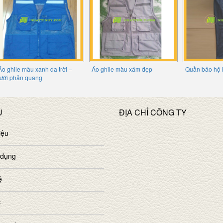
Áo ghile màu xanh da trời –
Áo ghile màu xám đẹp
Quần bảo hộ 
lưới phản quang
U
ĐỊA CHỈ CÔNG TY
iệu
 dụng
ệ
c