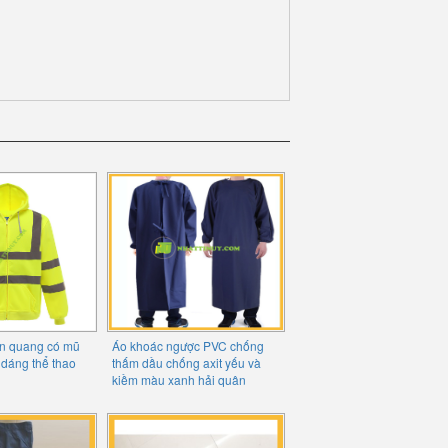
n quang có mũ
Áo khoác ngược PVC chống
 dáng thể thao
thấm dầu chống axit yếu và
kiềm màu xanh hải quân