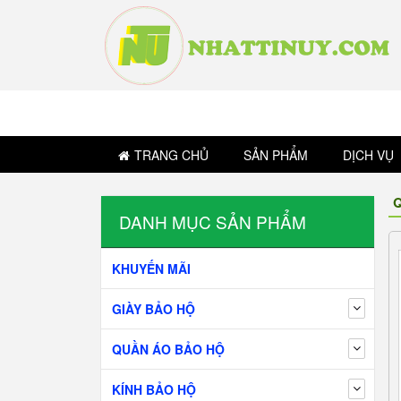
TRANG CHỦ
SẢN PHẨM
DỊCH VỤ
Q
DANH MỤC SẢN PHẨM
KHUYẾN MÃI
GIÀY BẢO HỘ
QUẦN ÁO BẢO HỘ
KÍNH BẢO HỘ