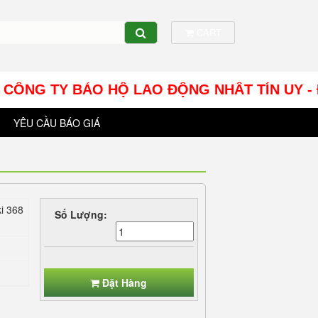
CART
G TY BẢO HỘ LAO ĐỘNG NHÂT TÍN UY - Địa chỉ: 
YÊU CẦU BÁO GIÁ
i 368
Số Lượng:
Đặt Hàng