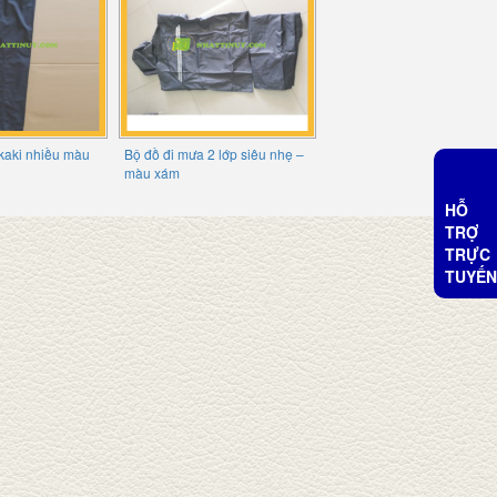
kaki nhiều màu
Bộ đồ đi mưa 2 lớp siêu nhẹ –
màu xám
HỖ
TRỢ
TRỰC
TUYẾN