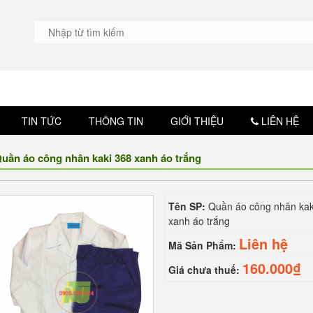
CÔN
TIN TỨC
THÔNG TIN
GIỚI THIỆU
LIÊN HỆ
uần áo công nhân kaki 368 xanh áo trắng
Tên SP:
Quần áo công nhân kak
xanh áo trắng
Liên hệ
Mã Sản Phẩm:
160.000₫
Giá chưa thuế: