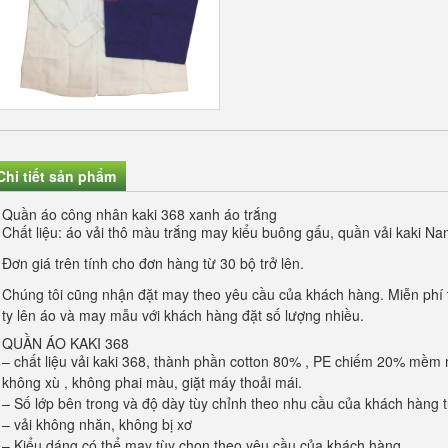
Chi tiết sản phẩm
Quần áo công nhân kaki 368 xanh áo trắng
Chất liệu: áo vải thô màu trắng may kiểu buông gấu, quần vải kaki 
Đơn giá trên tính cho đơn hàng từ 30 bộ trở lên.
Chúng tôi cũng nhận đặt may theo yêu cầu của khách hàng. Miễn phí th
ty lên áo và may mẫu với khách hàng đặt số lượng nhiều.
QUẦN ÁO KAKI 368
– chất liệu vải kaki 368, thành phần cotton 80% , PE chiếm 20% mềm m
không xù , không phai màu, giặt máy thoải mái.
– Số lớp bên trong và độ dày tùy chỉnh theo nhu cầu của khách hàng 
– vải không nhăn, không bị xơ
– Kiểu dáng có thể may tùy chọn theo yêu cầu của khách hàng