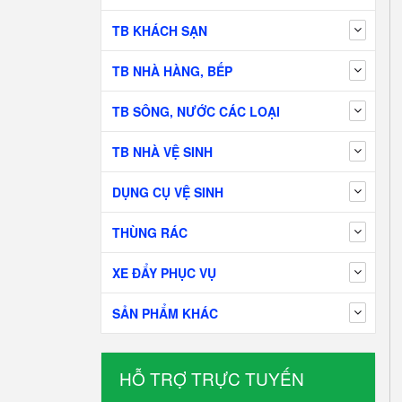
TB KHÁCH SẠN
TB NHÀ HÀNG, BẾP
TB SÔNG, NƯỚC CÁC LOẠI
TB NHÀ VỆ SINH
DỤNG CỤ VỆ SINH
THÙNG RÁC
XE ĐẨY PHỤC VỤ
SẢN PHẨM KHÁC
HỖ TRỢ TRỰC TUYẾN