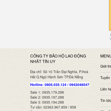
CÔNG TY BẢO HỘ LAO ĐỘNG
MEN
NHÂT TÍN UY
Giới th
Địa chỉ: Số 10 Trần Đại Nghĩa, P.Hoà
Hải Q.Ngũ Hành Sơn TP.Đà Nẵng
Tuyển
Hotline: 0905.035.124 / 0942048547
Liên h
Sale 1: 0935.179.288
Sale 2: 0935.197.288
Tin tứ
Sale 3: 0935.194.288
Tư vấn: 02363.967.859 / 858