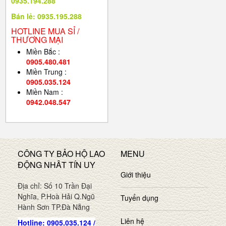
0935.194.288
Bán lẻ: 0935.195.288
HOTLINE MUA SỈ /
THƯƠNG MẠI
Miền Bắc :
0905.480.481
Miền Trung :
0905.035.124
Miền Nam :
0942.048.547
CÔNG TY BẢO HỘ LAO
MENU
ĐỘNG NHÂT TÍN UY
Giới thiệu
Địa chỉ: Số 10 Trần Đại
Nghĩa, P.Hoà Hải Q.Ngũ
Tuyển dụng
Hành Sơn TP.Đà Nẵng
Liên hệ
Hotline: 0905.035.124 /