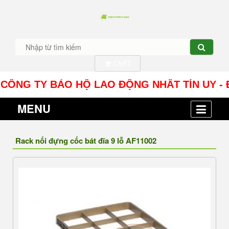
CART
G TY BẢO HỘ LAO ĐỘNG NHÂT TÍN UY - Địa chỉ: 
MENU
Rack nối đựng cốc bát đĩa 9 lỗ AF11002