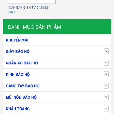
CÂN BÀN ĐIỆN TỬ DI-28SS
DIGI
DANH MỤC SẢN PHẨM
KHUYẾN MÃI
GIÀY BẢO HỘ
QUẦN ÁO BẢO HỘ
KÍNH BẢO HỘ
GĂNG TAY BẢO HỘ
MŨ, NÓN BẢO HỘ
KHẨU TRANG