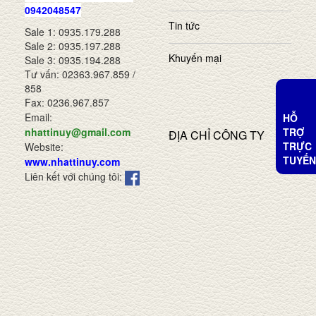
0942048547
Tin tức
Sale 1: 0935.179.288
Sale 2: 0935.197.288
Khuyến mại
Sale 3: 0935.194.288
Tư vấn: 02363.967.859 /
858
Fax: 0236.967.857
Email:
HỖ
TRỢ
nhattinuy@gmail.com
ĐỊA CHỈ CÔNG TY
TRỰC
Website:
TUYẾN
www.nhattinuy.com
Liên kết với chúng tôi: