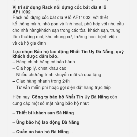
V
ị
tr
í sử dụng Rack nối đựng cốc bát đĩa 9 lỗ
AF11002
Rack nối đựng cốc bát đĩa 9 lỗ AF11002 với thiết
kế thông minh, nhỏ gọn và linh hoạt, phù hợp với nhu cầu
cho nhà hàngkhách sạn trong các tòa khách sạn, trung
tâm thương mại, khu chung cư, trường học, bệnh viện
và cả hộ gia đình
Lựa chọn
Bảo hộ lao động Nhất Tín Uy Đà Nẵng
, quý
khách được đảm bảo:
– Hàng chính hãng có bảo hành
– Giá hợp lý, chiết khấu cao
– Nhiều chương trình khuyến mãi và quà tặng
– Giao hàng nhanh trong 24h
– Tư vấn miễn phí hoặc gọi điện đặt hàng trực tiếp
Hiện nay,
Công ty bảo hộ Nhất Tín Uy Đà Nẵng
còn
cung cấp một số mặt hàng bảo hộ như:
–
Thiết bị khách sạn Đà Nẵng
– Ủng bảo hộ lao động Đà Nẵng
– Quần áo bảo hộ
Đà Nẵng…