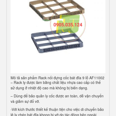
Mô tả sản phẩm Rack nối đựng cốc bát đĩa 9 lỗ AF11002
– Rack ly được làm bằng chất liệu nhựa cao cấp có thể
sử dụng ở nhiệt độ cao mà không bị biến dạng.
– Dùng để bảo quản ly cốc được an toàn, dễ vận chuyển
và giảm sự đổ vỡ.
-Với kích thước thiết kế thuận tiện cho việc di chuyển bảo
lệ ly chén bát đĩa khong bị vỡ do tác động bên ngoài