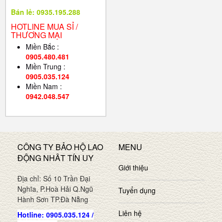
Bán lẻ: 0935.195.288
HOTLINE MUA SỈ /
THƯƠNG MẠI
Miền Bắc :
0905.480.481
Miền Trung :
0905.035.124
Miền Nam :
0942.048.547
CÔNG TY BẢO HỘ LAO
MENU
ĐỘNG NHÂT TÍN UY
Giới thiệu
Địa chỉ: Số 10 Trần Đại
Nghĩa, P.Hoà Hải Q.Ngũ
Tuyển dụng
Hành Sơn TP.Đà Nẵng
Liên hệ
Hotline: 0905.035.124 /