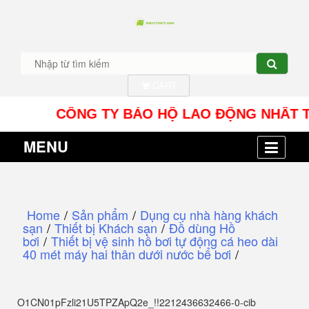
CART
CÔNG TY BẢO HỘ LAO ĐỘNG NHÂT TÍN UY -
MENU
Home
/
Sản phẩm
/
Dụng cụ nhà hàng khách
sạn
/
Thiết bị Khách sạn
/
Đồ dùng Hồ
bơi
/
Thiết bị vệ sinh hồ bơi tự động cá heo dài
40 mét máy hai thân dưới nước bể bơi
/
O1CN01pFzli21U5TPZApQ2e_!!2212436632466-0-cib