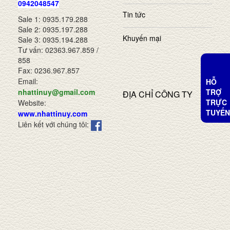
0942048547
Tin tức
Sale 1: 0935.179.288
Sale 2: 0935.197.288
Khuyến mại
Sale 3: 0935.194.288
Tư vấn: 02363.967.859 /
858
Fax: 0236.967.857
Email:
HỖ
TRỢ
nhattinuy@gmail.com
ĐỊA CHỈ CÔNG TY
TRỰC
Website:
TUYẾN
www.nhattinuy.com
Liên kết với chúng tôi: