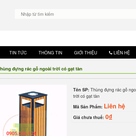
TIN TỨC
THÔNG TIN
GIỚI THIỆU
LIÊN HỆ
hùng đựng rác gỗ ngoài trời có gạt tàn
Tên SP:
Thùng đựng rác gỗ ngo
trời có gạt tàn
Liên hệ
Mã Sản Phẩm:
0₫
Giá chưa thuế: