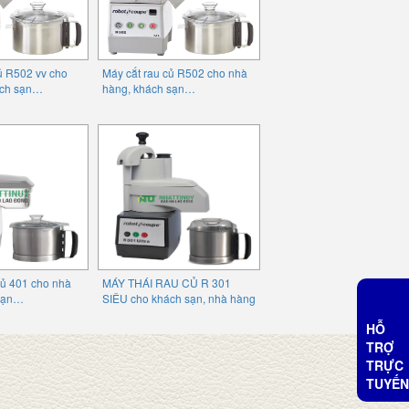
ủ R502 vv cho
Máy cắt rau củ R502 cho nhà
ách sạn…
hàng, khách sạn…
củ 401 cho nhà
MÁY THÁI RAU CỦ R 301
 sạn…
SIÊU cho khách sạn, nhà hàng
HỖ
TRỢ
TRỰC
TUYẾN