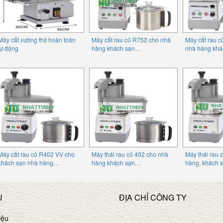
Máy cắt xương thịt hoàn toàn
Máy cắt rau củ R752 cho nhà
Máy cắt rau c
tự động
hàng khách sạn…
nhà hàng kh
Máy cắt rau củ R402 VV cho
Máy thái rau củ 402 cho nhà
Máy thái rau 
khách sạn nhà hàng…
hàng khách sạn…
hàng, khách
U
ĐỊA CHỈ CÔNG TY
iệu