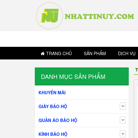
TRANG CHỦ
SẢN PHẨM
DỊCH VỤ
T
DANH MỤC SẢN PHẨM
KHUYẾN MÃI
GIÀY BẢO HỘ
QUẦN ÁO BẢO HỘ
KÍNH BẢO HỘ