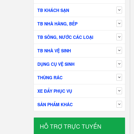
TB KHÁCH SẠN
TB NHÀ HÀNG, BẾP
TB SÔNG, NƯỚC CÁC LOẠI
TB NHÀ VỆ SINH
DỤNG CỤ VỆ SINH
THÙNG RÁC
XE ĐẨY PHỤC VỤ
SẢN PHẨM KHÁC
HỖ TRỢ TRỰC TUYẾN