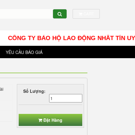
CART
CÔNG TY BẢO HỘ LAO ĐỘNG NHÂT TÍN UY - Địa ch
YÊU CẦU BÁO GIÁ
ài
Số Lượng:
Đặt Hàng