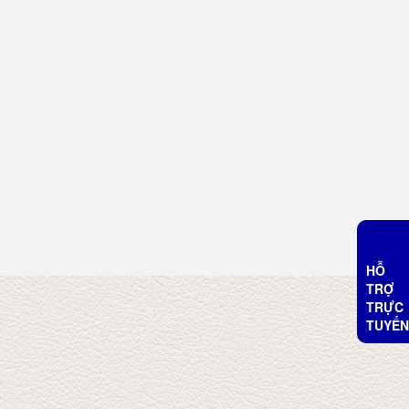
HỖ
TRỢ
TRỰC
TUYẾN