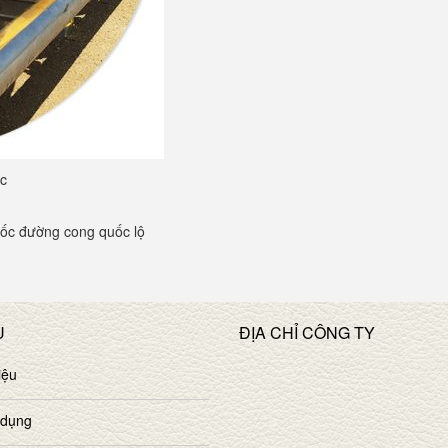
ốc
ốc đường cong quốc lộ
U
ĐỊA CHỈ CÔNG TY
iệu
 dụng