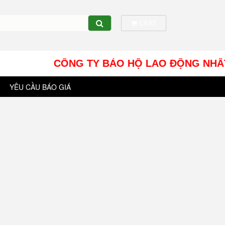
CART
CÔNG TY BẢO HỘ LAO ĐỘNG NHÂT TÍN UY -
YÊU CẦU BÁO GIÁ