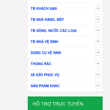
TB KHÁCH SẠN
TB NHÀ HÀNG, BẾP
TB SÔNG, NƯỚC CÁC LOẠI
TB NHÀ VỆ SINH
DỤNG CỤ VỆ SINH
THÙNG RÁC
XE ĐẨY PHỤC VỤ
SẢN PHẨM KHÁC
HỖ TRỢ TRỰC TUYẾN