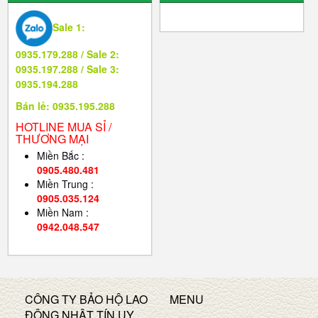
Sale 1:
0935.179.288 / Sale 2:
0935.197.288 / Sale 3:
0935.194.288
Bán lẻ: 0935.195.288
HOTLINE MUA SỈ /
THƯƠNG MẠI
Miền Bắc :
0905.480.481
Miền Trung :
0905.035.124
Miền Nam :
0942.048.547
CÔNG TY BẢO HỘ LAO
MENU
ĐỘNG NHÂT TÍN UY