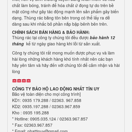
chất làm bóng, tránh để hóa chất ứ đọng tự do trên bề
mặt cũng như gây tác động mạnh lên sản phẩm gây biến
dạng. Thùng rác bằng tôn bên trong có thể lấy ra dễ
dàng sau khi nhấc bỏ phần nắp bập bênh bên trên.
CHÍNH SÁCH BÁN HÀNG & BẢO HÀNH:
Thùng rác tại công ty chúng tôi đều
được
bảo hành 12
tháng
kể từ ngày giao hàng khi lỗi từ sản xuất.
Công ty chúng tôi rất mong muốn được phục vụ và làm
hài lòng những khách hàng khó tính nhất nên các bạn
hãy yên tâm và hãy đến với chúng tôi để cảm nhận và hài
lòng
CÔNG TY BẢO HỘ LAO ĐỘNG NHẤT TÍN UY
Bảo vệ toàn diện cho mọi công trình]
KD1: 0935 179.288 / 02363. 967.858
KD2: 0935.197.288 / 02363.967.859
Kho : 0935 195.288
* Hotline: 0905.035.124 / 02363.967.857
* Fax: 02363.967.857
* Email: nhattinuy@gmail.com