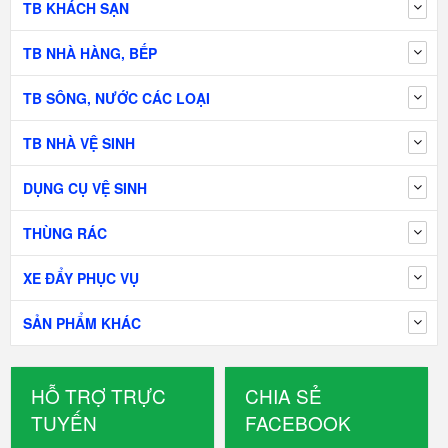
TB KHÁCH SẠN
TB NHÀ HÀNG, BẾP
TB SÔNG, NƯỚC CÁC LOẠI
TB NHÀ VỆ SINH
DỤNG CỤ VỆ SINH
THÙNG RÁC
XE ĐẨY PHỤC VỤ
SẢN PHẨM KHÁC
HỖ TRỢ TRỰC
CHIA SẺ
TUYẾN
FACEBOOK