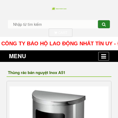
CART
NG TY BẢO HỘ LAO ĐỘNG NHÂT TÍN UY - Địa chỉ:
MENU
Thùng rác bán nguyệt Inox A51