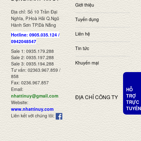
Giới thiệu
Địa chỉ: Số 10 Trần Đại
Nghĩa, P.Hoà Hải Q.Ngũ
Tuyển dụng
Hành Sơn TP.Đà Nẵng
Liên hệ
Hotline: 0905.035.124 /
0942048547
Tin tức
Sale 1: 0935.179.288
Sale 2: 0935.197.288
Khuyến mại
Sale 3: 0935.194.288
Tư vấn: 02363.967.859 /
858
Fax: 0236.967.857
Email:
HỖ
TRỢ
nhattinuy@gmail.com
ĐỊA CHỈ CÔNG TY
TRỰC
Website:
TUYẾN
www.nhattinuy.com
Liên kết với chúng tôi: