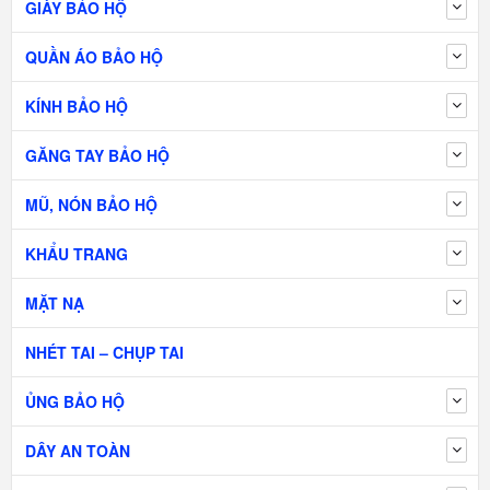
GIÀY BẢO HỘ
QUẦN ÁO BẢO HỘ
KÍNH BẢO HỘ
GĂNG TAY BẢO HỘ
MŨ, NÓN BẢO HỘ
KHẨU TRANG
MẶT NẠ
NHÉT TAI – CHỤP TAI
ỦNG BẢO HỘ
DÂY AN TOÀN