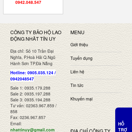
0942.048.547
CÔNG TY BẢO HỘ LAO
MENU
ĐỘNG NHÂT TÍN UY
Giới thiệu
Địa chỉ: Số 10 Trần Đại
Nghĩa, P.Hoà Hải Q.Ngũ
Tuyển dụng
Hành Sơn TP.Đà Nẵng
Liên hệ
Hotline: 0905.035.124 /
0942048547
Tin tức
Sale 1: 0935.179.288
Sale 2: 0935.197.288
Khuyến mại
Sale 3: 0935.194.288
Tư vấn: 02363.967.859 /
858
Fax: 0236.967.857
Email:
HỖ
TRỢ
nhattinuy@gmail.com
ĐỊA CHỈ CÔNG TY