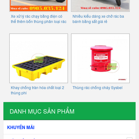
Xe xử lý rác chạy bằng điện có
Nhiều kiểu dáng xe chở rác ba
thể thêm bốn thùng phân loại rác
bánh bằng sắt giá rẻ
Khay chống tràn hóa chất loại 2
Thùng rác chống cháy Sysbel
thùng phi
DANH MỤC SẢN PHẨM
KHUYẾN MÃI