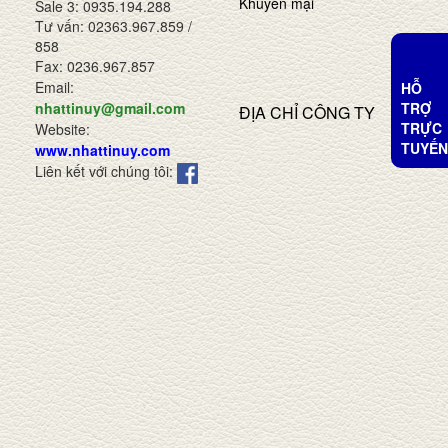
Khuyến mại
Sale 3: 0935.194.288
Tư vấn: 02363.967.859 /
858
Fax: 0236.967.857
Email:
HỖ
TRỢ
nhattinuy@gmail.com
ĐỊA CHỈ CÔNG TY
TRỰC
Website:
TUYẾN
www.nhattinuy.com
Liên kết với chúng tôi: