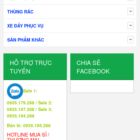
THÙNG RÁC
XE ĐẨY PHỤC VỤ
SẢN PHẨM KHÁC
HỖ TRỢ TRỰC
CHIA SẺ
TUYẾN
FACEBOOK
Sale 1:
0935.179.288 / Sale 2:
0935.197.288 / Sale 3:
0935.194.288
Bán lẻ: 0935.195.288
HOTLINE MUA SỈ /
THƯƠNG MẠI