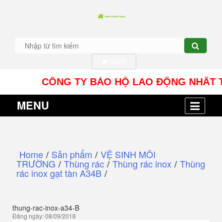
CART
CÔNG TY BẢO HỘ LAO ĐỘNG NHÂT TÍN UY -
MENU
Home
/
Sản phẩm
/
VỆ SINH MÔI
TRƯỜNG
/
Thùng rác
/
Thùng rác inox
/
Thùng
rác inox gạt tàn A34B
/
thung-rac-inox-a34-B
Đăng ngày: 08/09/2018