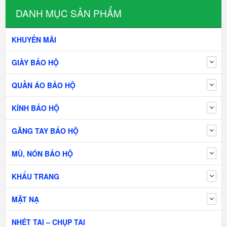
DANH MỤC SẢN PHẨM
KHUYẾN MÃI
GIÀY BẢO HỘ
QUẦN ÁO BẢO HỘ
KÍNH BẢO HỘ
GĂNG TAY BẢO HỘ
MŨ, NÓN BẢO HỘ
KHẨU TRANG
MẶT NẠ
NHÉT TAI – CHỤP TAI