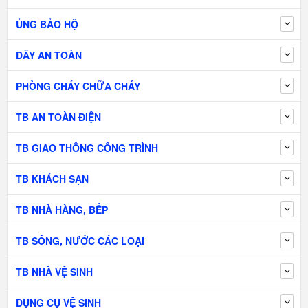
ỦNG BẢO HỘ
DÂY AN TOÀN
PHÒNG CHÁY CHỮA CHÁY
TB AN TOÀN ĐIỆN
TB GIAO THÔNG CÔNG TRÌNH
TB KHÁCH SẠN
TB NHÀ HÀNG, BẾP
TB SÔNG, NƯỚC CÁC LOẠI
TB NHÀ VỆ SINH
DỤNG CỤ VỆ SINH