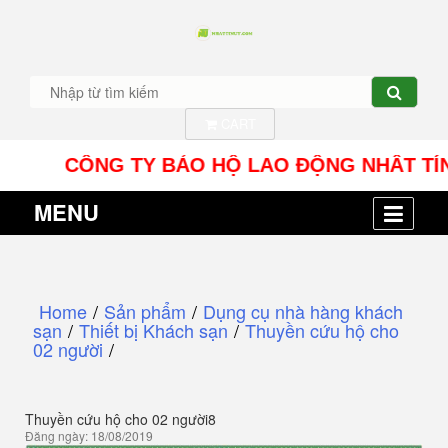
CART
CÔNG TY BẢO HỘ LAO ĐỘNG NHÂT TÍN UY - Đ
MENU
Home
/
Sản phẩm
/
Dụng cụ nhà hàng khách
sạn
/
Thiết bị Khách sạn
/
Thuyền cứu hộ cho
02 người
/
Thuyền cứu hộ cho 02 người8
Đăng ngày: 18/08/2019