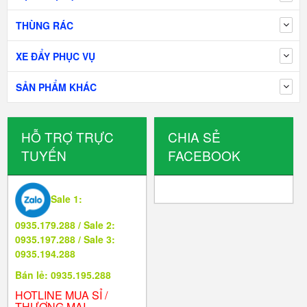
THÙNG RÁC
XE ĐẨY PHỤC VỤ
SẢN PHẨM KHÁC
HỖ TRỢ TRỰC
CHIA SẺ
TUYẾN
FACEBOOK
Sale 1:
0935.179.288 / Sale 2:
0935.197.288 / Sale 3:
0935.194.288
Bán lẻ: 0935.195.288
HOTLINE MUA SỈ /
THƯƠNG MẠI