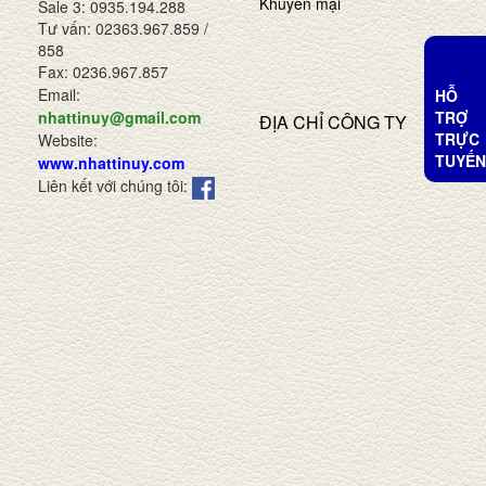
Khuyến mại
Sale 3: 0935.194.288
Tư vấn: 02363.967.859 /
858
Fax: 0236.967.857
Email:
HỖ
TRỢ
nhattinuy@gmail.com
ĐỊA CHỈ CÔNG TY
TRỰC
Website:
TUYẾN
www.nhattinuy.com
Liên kết với chúng tôi: