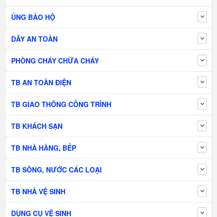
ỦNG BẢO HỘ
DÂY AN TOÀN
PHÒNG CHÁY CHỮA CHÁY
TB AN TOÀN ĐIỆN
TB GIAO THÔNG CÔNG TRÌNH
TB KHÁCH SẠN
TB NHÀ HÀNG, BẾP
TB SÔNG, NƯỚC CÁC LOẠI
TB NHÀ VỆ SINH
DỤNG CỤ VỆ SINH