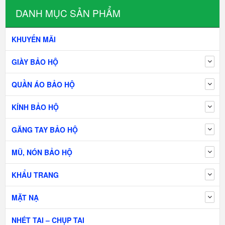
DANH MỤC SẢN PHẨM
KHUYẾN MÃI
GIÀY BẢO HỘ
QUẦN ÁO BẢO HỘ
KÍNH BẢO HỘ
GĂNG TAY BẢO HỘ
MŨ, NÓN BẢO HỘ
KHẨU TRANG
MẶT NẠ
NHÉT TAI – CHỤP TAI