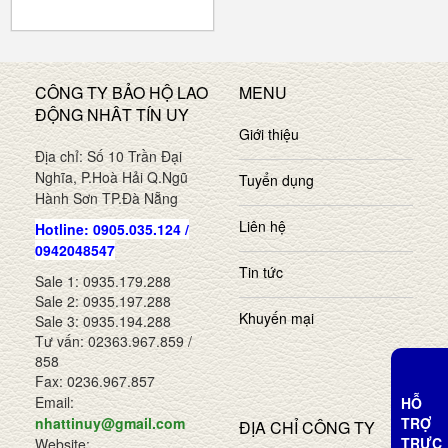
CÔNG TY BẢO HỘ LAO
MENU
ĐỘNG NHÂT TÍN UY
Giới thiệu
Địa chỉ: Số 10 Trần Đại
Nghĩa, P.Hoà Hải Q.Ngũ
Tuyển dụng
Hành Sơn TP.Đà Nẵng
Liên hệ
Hotline: 0905.035.124 /
0942048547
Tin tức
Sale 1: 0935.179.288
Sale 2: 0935.197.288
Khuyến mại
Sale 3: 0935.194.288
Tư vấn: 02363.967.859 /
858
Fax: 0236.967.857
Email:
HỖ
TRỢ
nhattinuy@gmail.com
ĐỊA CHỈ CÔNG TY
TRỰC
Website: