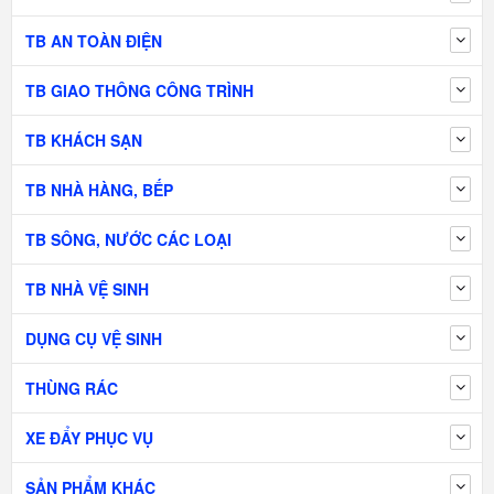
TB AN TOÀN ĐIỆN
TB GIAO THÔNG CÔNG TRÌNH
TB KHÁCH SẠN
TB NHÀ HÀNG, BẾP
TB SÔNG, NƯỚC CÁC LOẠI
TB NHÀ VỆ SINH
DỤNG CỤ VỆ SINH
THÙNG RÁC
XE ĐẨY PHỤC VỤ
SẢN PHẨM KHÁC