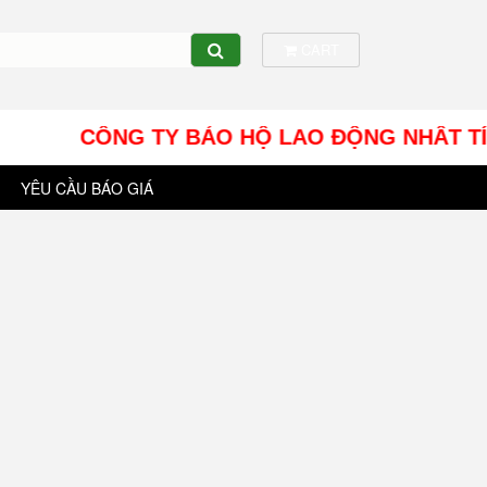
CART
CÔNG TY BẢO HỘ LAO ĐỘNG NHÂT TÍN UY - Đị
YÊU CẦU BÁO GIÁ