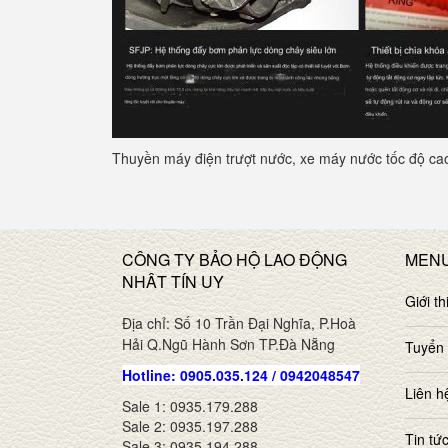
Thuyền máy điện trượt nước, xe máy nước tốc độ c
CÔNG TY BẢO HỘ LAO ĐỘNG
MEN
NHÂT TÍN UY
Giới th
Địa chỉ: Số 10 Trần Đại Nghĩa, P.Hoà
Hải Q.Ngũ Hành Sơn TP.Đà Nẵng
Tuyển
Hotline: 0905.035.124 / 0942048547
Liên h
Sale 1: 0935.179.288
Sale 2: 0935.197.288
Tin tứ
Sale 3: 0935.194.288