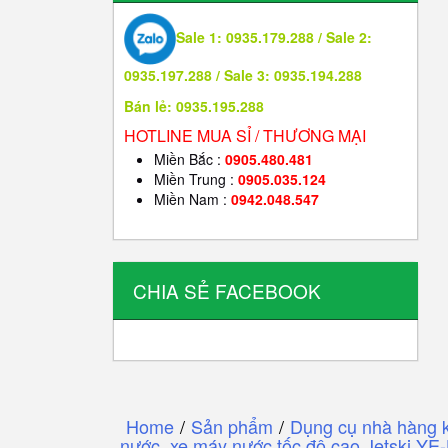
Sale 1: 0935.179.288 / Sale 2:
0935.197.288 / Sale 3: 0935.194.288
Bán lẻ: 0935.195.288
HOTLINE MUA SỈ / THƯƠNG MẠI
Miền Bắc :
0905.480.481
Miền Trung :
0905.035.124
Miền Nam :
0942.048.547
CHIA SẺ FACEBOOK
Home
/
Sản phẩm
/
Dụng cụ nhà hàng 
nước, xe máy nước tốc độ cao Jetski Y