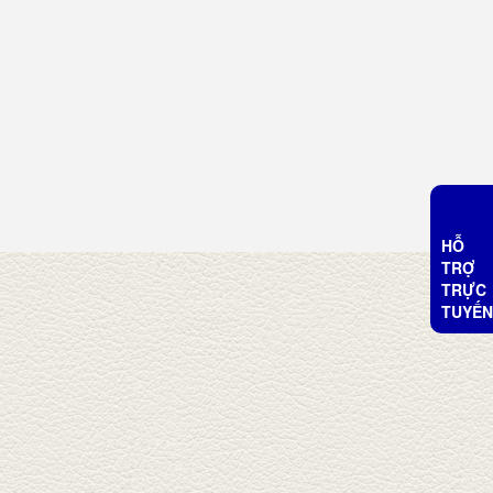
HỖ
TRỢ
TRỰC
TUYẾN