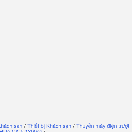
khách sạn
/
Thiết bị Khách sạn
/
Thuyền máy điện trượt
E-HUA CA-5 1300cc
/