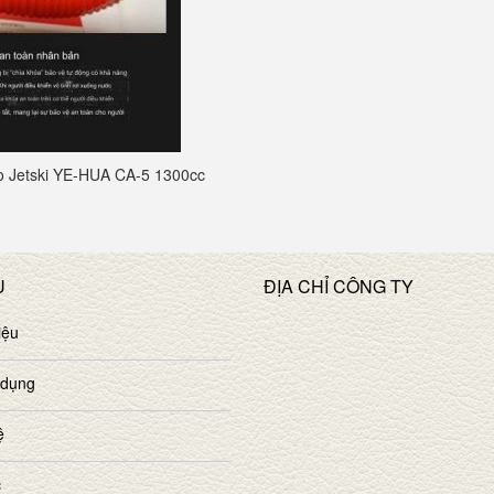
ao Jetski YE-HUA CA-5 1300cc
U
ĐỊA CHỈ CÔNG TY
iệu
 dụng
ệ
c