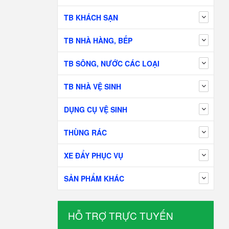
TB KHÁCH SẠN
TB NHÀ HÀNG, BẾP
TB SÔNG, NƯỚC CÁC LOẠI
TB NHÀ VỆ SINH
DỤNG CỤ VỆ SINH
THÙNG RÁC
XE ĐẨY PHỤC VỤ
SẢN PHẨM KHÁC
HỖ TRỢ TRỰC TUYẾN