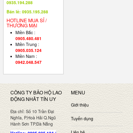
0935.194.288
Bán lẻ: 0935.195.288
HOTLINE MUA SỈ /
THƯƠNG MẠI
Miền Bắc :
0905.480.481
Miền Trung :
0905.035.124
Miền Nam :
0942.048.547
CÔNG TY BẢO HỘ LAO
MENU
ĐỘNG NHÂT TÍN UY
Giới thiệu
Địa chỉ: Số 10 Trần Đại
Nghĩa, P.Hoà Hải Q.Ngũ
Tuyển dụng
Hành Sơn TP.Đà Nẵng
Liên hệ