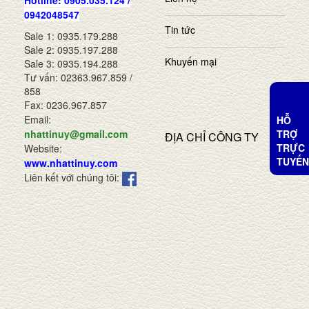
Hotline: 0905.035.124 /
0942048547
Tin tức
Sale 1: 0935.179.288
Sale 2: 0935.197.288
Khuyến mại
Sale 3: 0935.194.288
Tư vấn: 02363.967.859 /
858
Fax: 0236.967.857
Email:
HỖ
TRỢ
nhattinuy@gmail.com
ĐỊA CHỈ CÔNG TY
TRỰC
Website:
TUYẾN
www.nhattinuy.com
Liên kết với chúng tôi: