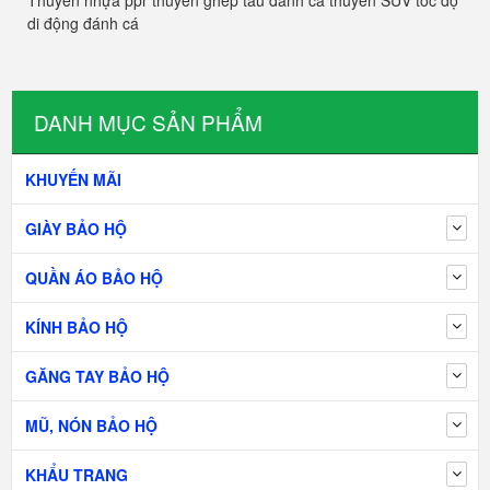
Thuyền nhựa ppr thuyền ghép tàu đánh cá thuyền SUV tốc độ
di động đánh cá
DANH MỤC SẢN PHẨM
KHUYẾN MÃI
GIÀY BẢO HỘ
QUẦN ÁO BẢO HỘ
KÍNH BẢO HỘ
GĂNG TAY BẢO HỘ
MŨ, NÓN BẢO HỘ
KHẨU TRANG