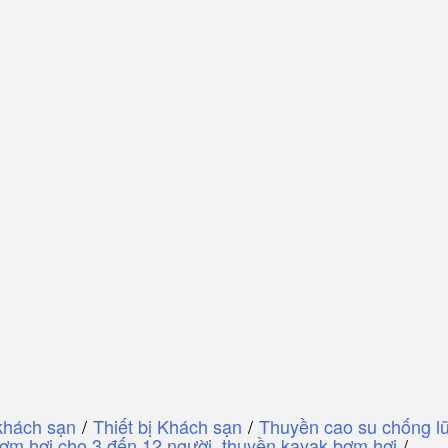
khách sạn
/
Thiết bị Khách sạn
/
Thuyền cao su chống lũ
ơm hơi cho 3 đến 12 người, thuyền kayak bơm hơi
/