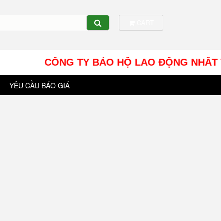
CART
CÔNG TY BẢO HỘ LAO ĐỘNG NHÂT TÍN UY - 
YÊU CẦU BÁO GIÁ