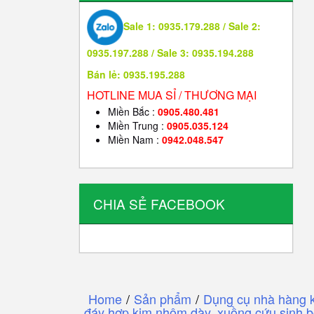
Sale 1: 0935.179.288 / Sale 2:
0935.197.288 / Sale 3: 0935.194.288
Bán lẻ: 0935.195.288
HOTLINE MUA SỈ / THƯƠNG MẠI
Miền Bắc :
0905.480.481
Miền Trung :
0905.035.124
Miền Nam :
0942.048.547
CHIA SẺ FACEBOOK
Home
/
Sản phẩm
/
Dụng cụ nhà hàng 
đáy hợp kim nhôm dày, xuồng cứu sinh b