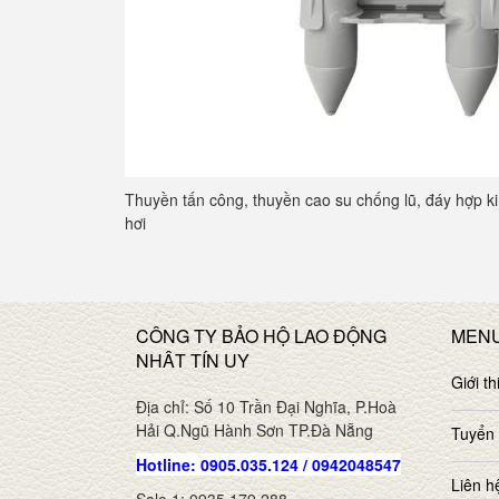
Thuyền tấn công, thuyền cao su chống lũ, đáy hợp 
hơi
CÔNG TY BẢO HỘ LAO ĐỘNG
MEN
NHÂT TÍN UY
Giới th
Địa chỉ: Số 10 Trần Đại Nghĩa, P.Hoà
Hải Q.Ngũ Hành Sơn TP.Đà Nẵng
Tuyển
Hotline: 0905.035.124 / 0942048547
Liên h