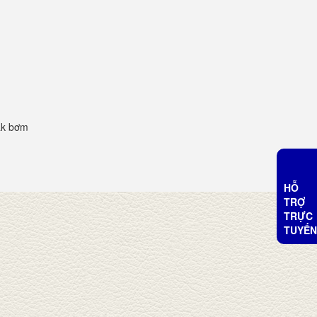
ak bơm
HỖ
TRỢ
TRỰC
TUYẾN