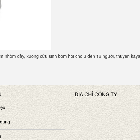
kim nhôm dày, xuồng cứu sinh bơm hơi cho 3 đến 12 người, thuyền kay
U
ĐỊA CHỈ CÔNG TY
iệu
 dụng
ệ