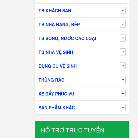
TB KHÁCH SẠN
TB NHÀ HÀNG, BẾP
TB SÔNG, NƯỚC CÁC LOẠI
TB NHÀ VỆ SINH
DỤNG CỤ VỆ SINH
THÙNG RÁC
XE ĐẨY PHỤC VỤ
SẢN PHẨM KHÁC
HỖ TRỢ TRỰC TUYẾN