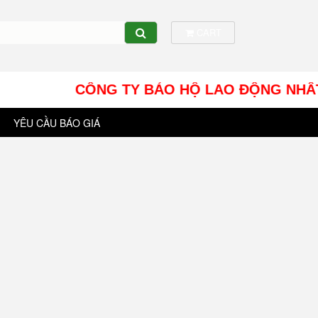
CART
CÔNG TY BẢO HỘ LAO ĐỘNG NHÂT TÍN UY
YÊU CẦU BÁO GIÁ