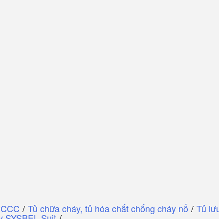
PCCC
/
Tủ chữa cháy, tủ hóa chất chống cháy nổ
/
Tủ lư
áy SYSBEL Suit
/