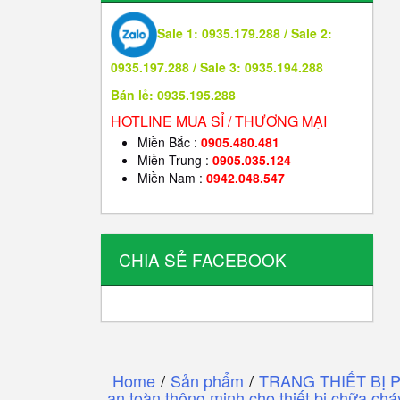
Sale 1: 0935.179.288 / Sale 2:
0935.197.288 / Sale 3: 0935.194.288
Bán lẻ: 0935.195.288
HOTLINE MUA SỈ / THƯƠNG MẠI
Miền Bắc :
0905.480.481
Miền Trung :
0905.035.124
Miền Nam :
0942.048.547
CHIA SẺ FACEBOOK
Home
/
Sản phẩm
/
TRANG THIẾT BỊ 
an toàn thông minh cho thiết bị chữa ch