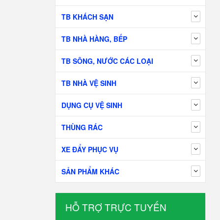
TB KHÁCH SẠN
TB NHÀ HÀNG, BẾP
TB SÔNG, NƯỚC CÁC LOẠI
TB NHÀ VỆ SINH
DỤNG CỤ VỆ SINH
THÙNG RÁC
XE ĐẨY PHỤC VỤ
SẢN PHẨM KHÁC
HỖ TRỢ TRỰC TUYẾN