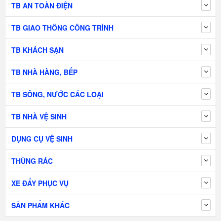
TB AN TOÀN ĐIỆN
TB GIAO THÔNG CÔNG TRÌNH
TB KHÁCH SẠN
TB NHÀ HÀNG, BẾP
TB SÔNG, NƯỚC CÁC LOẠI
TB NHÀ VỆ SINH
DỤNG CỤ VỆ SINH
THÙNG RÁC
XE ĐẨY PHỤC VỤ
SẢN PHẨM KHÁC