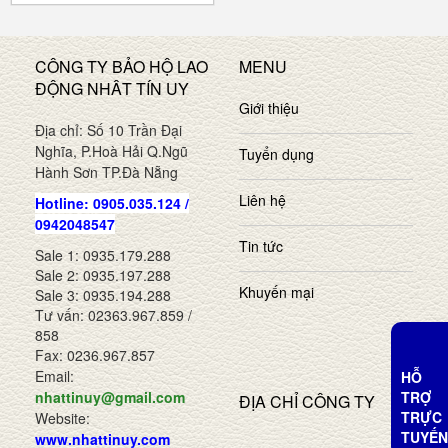
CÔNG TY BẢO HỘ LAO
MENU
ĐỘNG NHÂT TÍN UY
Giới thiệu
Địa chỉ: Số 10 Trần Đại
Nghĩa, P.Hoà Hải Q.Ngũ
Tuyển dụng
Hành Sơn TP.Đà Nẵng
Liên hệ
Hotline: 0905.035.124 /
0942048547
Tin tức
Sale 1: 0935.179.288
Sale 2: 0935.197.288
Khuyến mại
Sale 3: 0935.194.288
Tư vấn: 02363.967.859 /
858
Fax: 0236.967.857
Email:
HỖ
TRỢ
nhattinuy@gmail.com
ĐỊA CHỈ CÔNG TY
TRỰC
Website:
TUYẾN
www.nhattinuy.com