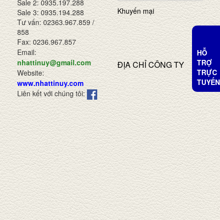
Sale 2: 0935.197.288
Khuyến mại
Sale 3: 0935.194.288
Tư vấn: 02363.967.859 /
858
Fax: 0236.967.857
Email:
HỖ
TRỢ
nhattinuy@gmail.com
ĐỊA CHỈ CÔNG TY
TRỰC
Website:
TUYẾN
www.nhattinuy.com
Liên kết với chúng tôi: