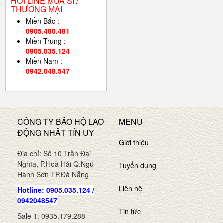
HOTLINE MUA SỈ /
THƯƠNG MẠI
Miền Bắc :
0905.480.481
Miền Trung :
0905.035.124
Miền Nam :
0942.048.547
CÔNG TY BẢO HỘ LAO
MENU
ĐỘNG NHÂT TÍN UY
Giới thiệu
Địa chỉ: Số 10 Trần Đại
Nghĩa, P.Hoà Hải Q.Ngũ
Tuyển dụng
Hành Sơn TP.Đà Nẵng
Liên hệ
Hotline: 0905.035.124 /
0942048547
Tin tức
Sale 1: 0935.179.288