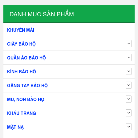
DANH MỤC SẢN PHẨM
KHUYẾN MÃI
GIÀY BẢO HỘ
QUẦN ÁO BẢO HỘ
KÍNH BẢO HỘ
GĂNG TAY BẢO HỘ
MŨ, NÓN BẢO HỘ
KHẨU TRANG
MẶT NẠ