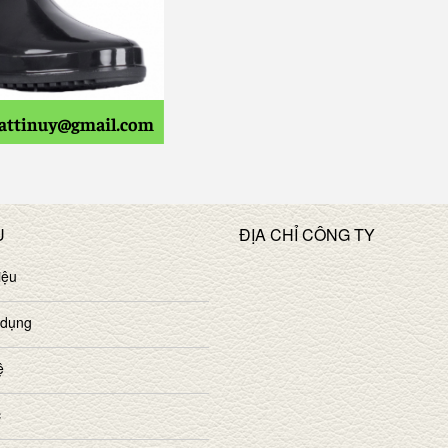
U
ĐỊA CHỈ CÔNG TY
iệu
 dụng
ệ
c