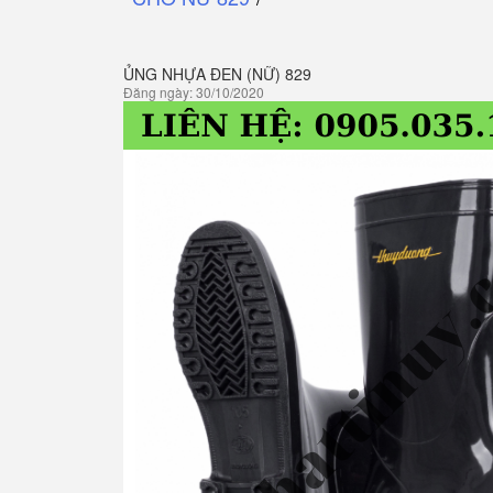
ỦNG NHỰA ĐEN (NỮ) 829
Đăng ngày: 30/10/2020