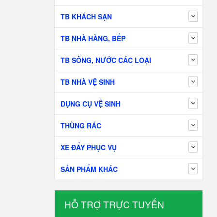
TB KHÁCH SẠN
TB NHÀ HÀNG, BẾP
TB SÔNG, NƯỚC CÁC LOẠI
TB NHÀ VỆ SINH
DỤNG CỤ VỆ SINH
THÙNG RÁC
XE ĐẨY PHỤC VỤ
SẢN PHẨM KHÁC
HỖ TRỢ TRỰC TUYẾN