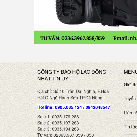
CÔNG TY BẢO HỘ LAO ĐỘNG
MEN
NHÂT TÍN UY
Giới th
Địa chỉ: Số 10 Trần Đại Nghĩa, P.Hoà
Hải Q.Ngũ Hành Sơn TP.Đà Nẵng
Tuyển
Hotline: 0905.035.124 / 0942048547
Liên h
Sale 1: 0935.179.288
Sale 2: 0935.197.288
Tin tứ
Sale 3: 0935.194.288
Tư vấn: 02363.967.859 / 858