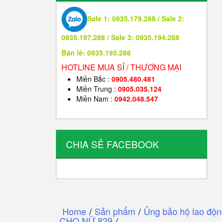
Sale 1: 0935.179.288 / Sale 2:
0935.197.288 / Sale 3: 0935.194.288
Bán lẻ: 0935.195.288
HOTLINE MUA SỈ / THƯƠNG MẠI
Miền Bắc :
0905.480.481
Miền Trung :
0905.035.124
Miền Nam :
0942.048.547
CHIA SẺ FACEBOOK
Home
/
Sản phẩm
/
Ủng bảo hộ lao độ
CHO NỮ 829
/