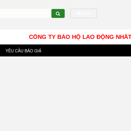
CART
CÔNG TY BẢO HỘ LAO ĐỘNG NHÂT TÍN UY - 
YÊU CẦU BÁO GIÁ