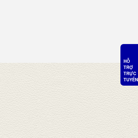
HỖ
TRỢ
TRỰC
TUYẾN